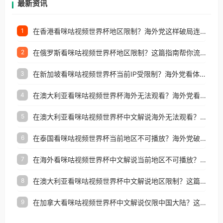
最新资讯
在香港看咪咕视频世界杯地区限制？海外党这样破局连看7天不卡顿！
1
在俄罗斯看咪咕视频世界杯地区限制？这篇指南帮你流畅看中文解说赛事
2
在新加坡看咪咕视频世界杯当前IP受限制？海外党看体育赛事的终极破局指南
3
在澳大利亚看咪咕视频世界杯海外无法观看？海外党看国内体育直播的终极解法
4
在澳大利亚看咪咕视频世界杯中文解说海外无法观看？这篇指南帮你搞定所有体育直播难题
5
在泰国看咪咕视频世界杯当前地区不可播放？海外党破局看中文解说赛事指南
6
在海外看咪咕视频世界杯中文解说当前地区不可播放？这篇指南帮你搞定所有体育赛事直播难题
7
在澳大利亚看咪咕视频世界杯中文解说地区限制？这篇指南帮你搞定海外观赛难题
8
在加拿大看咪咕视频世界杯中文解说仅限中国大陆？这篇指南帮你轻松解锁中文解说和赛事直播
9