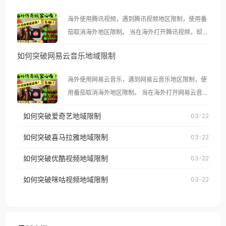
海外使用腾讯视频，遇到腾讯视频地区限制，使用番
茄取消海外地区限制。 当在海外打开腾讯视频，却突
然弹出“由于版权限制，您所在的地区无法播放”的提
如何突破网易云音乐地域限制
示语。 海外用户如香港、澳门、台湾、美国、加拿
大、澳大利亚、欧洲等国家和地区时，腾讯视频也会
海外使用网易云音乐，遇到网易云音乐地区限制，使
像其他音乐平台一样，出现地区及版权限制问题，且
用番茄取消海外地区限制。 当在海外打开网易云音
仅能在中国大陆地区播放。 遇到这个问题的朋友们，
乐，却突然弹出“由于版权限制，您所在的地区无法
使用番茄回国加速器，即可解决「海外用户收听腾讯
如何突破爱奇艺地域限制
03-22
播放”的提示语。 海外用户如香港、澳门、台湾、美
视频地区版权限制」的问题，无论人在香港、澳门、
国、加拿大、澳大利亚、欧洲等国家和地区时，网易
如何突破喜马拉雅地域限制
03-22
台湾、美国、加拿大、澳大利亚、欧洲等国家和地区
云音乐也会像其他音乐平台一样，出现地区及版权限
工作、留学、定居等，都可以使用，不再因地区和版
如何突破优酷视频地域限制
03-22
制问题，且仅能在中国大陆地区播放。 遇到这个问题
权限制所困扰。
的朋友们，使用番茄回国加速器，即可解决「海外用
如何突破咪咕视频地域限制
03-22
户收听网易云音乐地区版权限制」的问题，无论人在
香港、澳门、台湾、美国、加拿大、澳大利亚、欧洲
等国家和地区工作、留学、定居等，都可以使用，不
再因地区和版权限制所困扰。