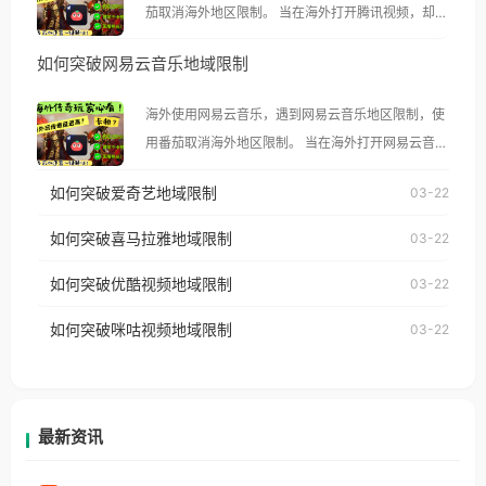
茄取消海外地区限制。 当在海外打开腾讯视频，却突
然弹出“由于版权限制，您所在的地区无法播放”的提
如何突破网易云音乐地域限制
示语。 海外用户如香港、澳门、台湾、美国、加拿
大、澳大利亚、欧洲等国家和地区时，腾讯视频也会
海外使用网易云音乐，遇到网易云音乐地区限制，使
像其他音乐平台一样，出现地区及版权限制问题，且
用番茄取消海外地区限制。 当在海外打开网易云音
仅能在中国大陆地区播放。 遇到这个问题的朋友们，
乐，却突然弹出“由于版权限制，您所在的地区无法
使用番茄回国加速器，即可解决「海外用户收听腾讯
如何突破爱奇艺地域限制
03-22
播放”的提示语。 海外用户如香港、澳门、台湾、美
视频地区版权限制」的问题，无论人在香港、澳门、
国、加拿大、澳大利亚、欧洲等国家和地区时，网易
如何突破喜马拉雅地域限制
03-22
台湾、美国、加拿大、澳大利亚、欧洲等国家和地区
云音乐也会像其他音乐平台一样，出现地区及版权限
工作、留学、定居等，都可以使用，不再因地区和版
如何突破优酷视频地域限制
03-22
制问题，且仅能在中国大陆地区播放。 遇到这个问题
权限制所困扰。
的朋友们，使用番茄回国加速器，即可解决「海外用
如何突破咪咕视频地域限制
03-22
户收听网易云音乐地区版权限制」的问题，无论人在
香港、澳门、台湾、美国、加拿大、澳大利亚、欧洲
等国家和地区工作、留学、定居等，都可以使用，不
再因地区和版权限制所困扰。
最新资讯