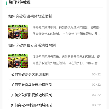
热门软件教程
如何突破腾讯视频地域限制
海外使用腾讯视频，遇到腾讯视频地区限制，使用番
茄取消海外地区限制。 当在海外打开腾讯视频，却突
然弹出“由于版权限制，您所在的地区无法播放”的提
如何突破网易云音乐地域限制
示语。 海外用户如香港、澳门、台湾、美国、加拿
大、澳大利亚、欧洲等国家和地区时，腾讯视频也会
海外使用网易云音乐，遇到网易云音乐地区限制，使
像其他音乐平台一样，出现地区及版权限制问题，且
用番茄取消海外地区限制。 当在海外打开网易云音
仅能在中国大陆地区播放。 遇到这个问题的朋友们，
乐，却突然弹出“由于版权限制，您所在的地区无法
使用番茄回国加速器，即可解决「海外用户收听腾讯
如何突破爱奇艺地域限制
03-22
播放”的提示语。 海外用户如香港、澳门、台湾、美
视频地区版权限制」的问题，无论人在香港、澳门、
国、加拿大、澳大利亚、欧洲等国家和地区时，网易
如何突破喜马拉雅地域限制
03-22
台湾、美国、加拿大、澳大利亚、欧洲等国家和地区
云音乐也会像其他音乐平台一样，出现地区及版权限
工作、留学、定居等，都可以使用，不再因地区和版
如何突破优酷视频地域限制
03-22
制问题，且仅能在中国大陆地区播放。 遇到这个问题
权限制所困扰。
的朋友们，使用番茄回国加速器，即可解决「海外用
如何突破咪咕视频地域限制
03-22
户收听网易云音乐地区版权限制」的问题，无论人在