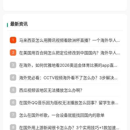
香港、澳门、台湾、美国、加拿大、澳大利亚、欧洲
等国家和地区工作、留学、定居等，都可以使用，不
再因地区和版权限制所困扰。
最新资讯
马来西亚怎么用腾讯视频看欧洲杯直播？一个海外华人的真实困扰与破解
1
在美国用百合网怎么把定位修改到中国国内？海外华人必备的回国加速指南
2
在海外，如何优雅地看2026奥运会体育比赛的app直播？
3
海外党必看：CCTV视频海外看不了怎么办？3步解决地区限制+追剧自由
4
西瓜视频该地区无法播放怎么办啊？
5
在国外QQ音乐因为版权无法播放怎么回事？留学生亲测有效的解决办法
6
怎么在国外听歌，一台设备就能找回国内的歌单
7
在国外用上游新闻很卡怎么办？3个实用技巧+1款加速器解决海外看国内内容难题
8