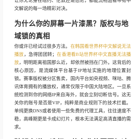
让你无论身在纽约、伦敦还是悉尼，都能流畅追看带有中
文解说的每一场精彩对决。
为什么你的屏幕一片漆黑？版权与地
域锁的真相
你或许已经试过很多方法。
在韩国看世界杯中文解说无法
播放
，急得团团转；
在香港看B站世界杯中文直播无法播
放
，明明距离祖国那么近，却依然被挡在门外。这背后的
核心原因，是流媒体平台基于IP地址实施的地理位置封
锁。赛事版权被分区售卖，国内平台如央视频、咪咕、腾
讯体育拥有的播放权，通常仅限于中国大陆地区。一旦系
统检测到你的网络IP来自海外，就会立刻切断信号。这无
关你的账号是否是VIP，纯粹是商业规则下的技术拦截。
单纯更换DNS或者使用一些免费的代理工具，往往速度不
稳，高峰期更是卡成幻灯片，根本无法满足高清直播的需
求。