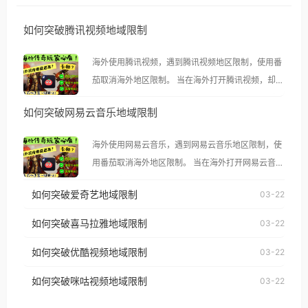
如何突破腾讯视频地域限制
海外使用腾讯视频，遇到腾讯视频地区限制，使用番
茄取消海外地区限制。 当在海外打开腾讯视频，却突
然弹出“由于版权限制，您所在的地区无法播放”的提
如何突破网易云音乐地域限制
示语。 海外用户如香港、澳门、台湾、美国、加拿
大、澳大利亚、欧洲等国家和地区时，腾讯视频也会
海外使用网易云音乐，遇到网易云音乐地区限制，使
像其他音乐平台一样，出现地区及版权限制问题，且
用番茄取消海外地区限制。 当在海外打开网易云音
仅能在中国大陆地区播放。 遇到这个问题的朋友们，
乐，却突然弹出“由于版权限制，您所在的地区无法
使用番茄回国加速器，即可解决「海外用户收听腾讯
如何突破爱奇艺地域限制
03-22
播放”的提示语。 海外用户如香港、澳门、台湾、美
视频地区版权限制」的问题，无论人在香港、澳门、
国、加拿大、澳大利亚、欧洲等国家和地区时，网易
如何突破喜马拉雅地域限制
03-22
台湾、美国、加拿大、澳大利亚、欧洲等国家和地区
云音乐也会像其他音乐平台一样，出现地区及版权限
工作、留学、定居等，都可以使用，不再因地区和版
如何突破优酷视频地域限制
03-22
制问题，且仅能在中国大陆地区播放。 遇到这个问题
权限制所困扰。
的朋友们，使用番茄回国加速器，即可解决「海外用
如何突破咪咕视频地域限制
03-22
户收听网易云音乐地区版权限制」的问题，无论人在
香港、澳门、台湾、美国、加拿大、澳大利亚、欧洲