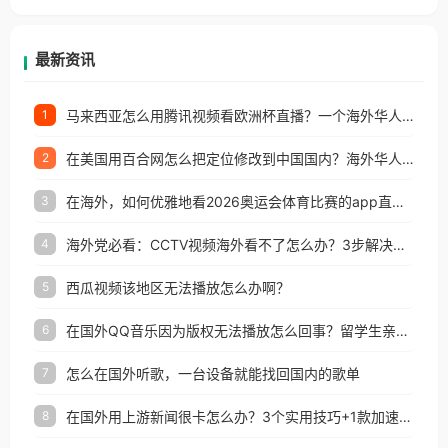
等国家和地区工作、留学、定居等，都可以使用，不
再因地区和版权限制所困扰。
最新资讯
马来西亚怎么用腾讯视频看欧洲杯直播？一个海外华人的真实困扰与破解
1
在美国用百合网怎么把定位修改到中国国内？海外华人必备的回国加速指南
2
在海外，如何优雅地看2026奥运会体育比赛的app直播？
3
海外党必看：CCTV视频海外看不了怎么办？3步解决地区限制+追剧自由
4
西瓜视频该地区无法播放怎么办啊？
5
在国外QQ音乐因为版权无法播放怎么回事？留学生亲测有效的解决办法
6
怎么在国外听歌，一台设备就能找回国内的歌单
7
在国外用上游新闻很卡怎么办？3个实用技巧+1款加速器解决海外看国内内容难题
8