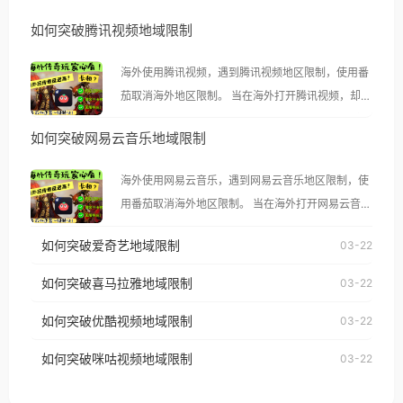
如何突破腾讯视频地域限制
海外使用腾讯视频，遇到腾讯视频地区限制，使用番
茄取消海外地区限制。 当在海外打开腾讯视频，却突
然弹出“由于版权限制，您所在的地区无法播放”的提
如何突破网易云音乐地域限制
示语。 海外用户如香港、澳门、台湾、美国、加拿
大、澳大利亚、欧洲等国家和地区时，腾讯视频也会
海外使用网易云音乐，遇到网易云音乐地区限制，使
像其他音乐平台一样，出现地区及版权限制问题，且
用番茄取消海外地区限制。 当在海外打开网易云音
仅能在中国大陆地区播放。 遇到这个问题的朋友们，
乐，却突然弹出“由于版权限制，您所在的地区无法
使用番茄回国加速器，即可解决「海外用户收听腾讯
如何突破爱奇艺地域限制
03-22
播放”的提示语。 海外用户如香港、澳门、台湾、美
视频地区版权限制」的问题，无论人在香港、澳门、
国、加拿大、澳大利亚、欧洲等国家和地区时，网易
如何突破喜马拉雅地域限制
03-22
台湾、美国、加拿大、澳大利亚、欧洲等国家和地区
云音乐也会像其他音乐平台一样，出现地区及版权限
工作、留学、定居等，都可以使用，不再因地区和版
如何突破优酷视频地域限制
03-22
制问题，且仅能在中国大陆地区播放。 遇到这个问题
权限制所困扰。
的朋友们，使用番茄回国加速器，即可解决「海外用
如何突破咪咕视频地域限制
03-22
户收听网易云音乐地区版权限制」的问题，无论人在
香港、澳门、台湾、美国、加拿大、澳大利亚、欧洲