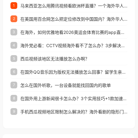
马来西亚怎么用腾讯视频看欧洲杯直播？一个海外华人的真实困扰与破解
1
在美国用百合网怎么把定位修改到中国国内？海外华人必备的回国加速指南
2
在海外，如何优雅地看2026奥运会体育比赛的app直播？
3
海外党必看：CCTV视频海外看不了怎么办？3步解决地区限制+追剧自由
4
西瓜视频该地区无法播放怎么办啊？
5
在国外QQ音乐因为版权无法播放怎么回事？留学生亲测有效的解决办法
6
怎么在国外听歌，一台设备就能找回国内的歌单
7
在国外用上游新闻很卡怎么办？3个实用技巧+1款加速器解决海外看国内内容难题
8
手机西瓜视频地区限制怎么解决的？海外看剧的隐形门与钥匙
9