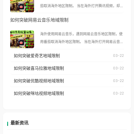
茄取消海外地区限制。 当在海外打开腾讯视频，却突
然弹出“由于版权限制，您所在的地区无法播放”的提
如何突破网易云音乐地域限制
示语。 海外用户如香港、澳门、台湾、美国、加拿
大、澳大利亚、欧洲等国家和地区时，腾讯视频也会
海外使用网易云音乐，遇到网易云音乐地区限制，使
像其他音乐平台一样，出现地区及版权限制问题，且
用番茄取消海外地区限制。 当在海外打开网易云音
仅能在中国大陆地区播放。 遇到这个问题的朋友们，
乐，却突然弹出“由于版权限制，您所在的地区无法
使用番茄回国加速器，即可解决「海外用户收听腾讯
如何突破爱奇艺地域限制
03-22
播放”的提示语。 海外用户如香港、澳门、台湾、美
视频地区版权限制」的问题，无论人在香港、澳门、
国、加拿大、澳大利亚、欧洲等国家和地区时，网易
如何突破喜马拉雅地域限制
03-22
台湾、美国、加拿大、澳大利亚、欧洲等国家和地区
云音乐也会像其他音乐平台一样，出现地区及版权限
工作、留学、定居等，都可以使用，不再因地区和版
如何突破优酷视频地域限制
03-22
制问题，且仅能在中国大陆地区播放。 遇到这个问题
权限制所困扰。
的朋友们，使用番茄回国加速器，即可解决「海外用
如何突破咪咕视频地域限制
03-22
户收听网易云音乐地区版权限制」的问题，无论人在
香港、澳门、台湾、美国、加拿大、澳大利亚、欧洲
等国家和地区工作、留学、定居等，都可以使用，不
再因地区和版权限制所困扰。
最新资讯