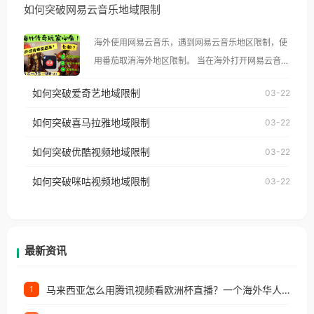
如何突破网易云音乐地域限制
示语。 海外用户如香港、澳门、台湾、美国、加拿
大、澳大利亚、欧洲等国家和地区时，腾讯视频也会
海外使用网易云音乐，遇到网易云音乐地区限制，使
像其他音乐平台一样，出现地区及版权限制问题，且
用番茄取消海外地区限制。 当在海外打开网易云音
仅能在中国大陆地区播放。 遇到这个问题的朋友们，
乐，却突然弹出“由于版权限制，您所在的地区无法
使用番茄回国加速器，即可解决「海外用户收听腾讯
如何突破爱奇艺地域限制
03-22
播放”的提示语。 海外用户如香港、澳门、台湾、美
视频地区版权限制」的问题，无论人在香港、澳门、
国、加拿大、澳大利亚、欧洲等国家和地区时，网易
如何突破喜马拉雅地域限制
03-22
台湾、美国、加拿大、澳大利亚、欧洲等国家和地区
云音乐也会像其他音乐平台一样，出现地区及版权限
工作、留学、定居等，都可以使用，不再因地区和版
如何突破优酷视频地域限制
03-22
制问题，且仅能在中国大陆地区播放。 遇到这个问题
权限制所困扰。
的朋友们，使用番茄回国加速器，即可解决「海外用
如何突破咪咕视频地域限制
03-22
户收听网易云音乐地区版权限制」的问题，无论人在
香港、澳门、台湾、美国、加拿大、澳大利亚、欧洲
等国家和地区工作、留学、定居等，都可以使用，不
再因地区和版权限制所困扰。
最新资讯
马来西亚怎么用腾讯视频看欧洲杯直播？一个海外华人的真实困扰与破解
1