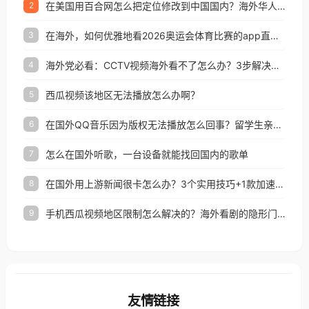
在美国用百合网怎么把定位修改到中国国内？海外华人必备的回国加速指南
2
在海外，如何优雅地看2026奥运会体育比赛的app直播？
3
海外党必看：CCTV视频海外看不了怎么办？3步解决地区限制+追剧自由
4
西瓜视频该地区无法播放怎么办啊？
5
在国外QQ音乐因为版权无法播放怎么回事？留学生亲测有效的解决办法
6
怎么在国外听歌，一台设备就能找回国内的歌单
7
在国外用上游新闻很卡怎么办？3个实用技巧+1款加速器解决海外看国内内容难题
8
手机西瓜视频地区限制怎么解决的？海外看剧的隐形门与钥匙
9
友情链接