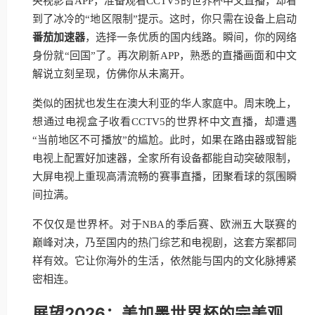
央视影音APP，准备观看CCTV5的世界杯中文直播，却看
到了冰冷的“地区限制”提示。这时，你只需在设备上启动
番茄加速器
，选择一条优质的国内线路。瞬间，你的网络
身份就“回国”了。再次刷新APP，熟悉的直播画面和中文
解说立刻呈现，仿佛你从未离开。
类似的困扰也发生在澳大利亚的华人家庭中。周末晚上，
想通过电视盒子收看CCTV5的世界杯中文直播，却遭遇
“当前地区不可播放”的尴尬。此时，如果在路由器或智能
电视上配置好加速器，全家所有设备都能自动突破限制，
大屏电视上重现高清流畅的赛事直播，团聚看球的氛围瞬
间拉满。
不仅仅是世界杯。对于NBA的季后赛、欧洲五大联赛的
巅峰对决，乃至国内的热门综艺和电视剧，这套方案都同
样有效。它让你海外的生活，依然能与国内的文化脉搏紧
密相连。
展望2026：美加墨世界杯的完美观