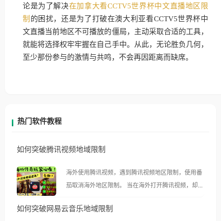
论是为了解决
在加拿大看CCTV5世界杯中文直播地区限
制
的困扰，还是为了打破在澳大利亚看CCTV5世界杯中
文直播当前地区不可播放的僵局，主动采取合适的工具，
就能将选择权牢牢握在自己手中。从此，无论胜负几何，
至少那份参与的激情与共鸣，不会再因距离而缺席。
热门软件教程
如何突破腾讯视频地域限制
海外使用腾讯视频，遇到腾讯视频地区限制，使用番
茄取消海外地区限制。 当在海外打开腾讯视频，却突
然弹出“由于版权限制，您所在的地区无法播放”的提
如何突破网易云音乐地域限制
示语。 海外用户如香港、澳门、台湾、美国、加拿