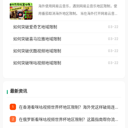
大、澳大利亚、欧洲等国家和地区时，腾讯视频也会
海外使用网易云音乐，遇到网易云音乐地区限制，使
像其他音乐平台一样，出现地区及版权限制问题，且
用番茄取消海外地区限制。 当在海外打开网易云音
仅能在中国大陆地区播放。 遇到这个问题的朋友们，
乐，却突然弹出“由于版权限制，您所在的地区无法
使用番茄回国加速器，即可解决「海外用户收听腾讯
如何突破爱奇艺地域限制
03-22
播放”的提示语。 海外用户如香港、澳门、台湾、美
视频地区版权限制」的问题，无论人在香港、澳门、
国、加拿大、澳大利亚、欧洲等国家和地区时，网易
如何突破喜马拉雅地域限制
03-22
台湾、美国、加拿大、澳大利亚、欧洲等国家和地区
云音乐也会像其他音乐平台一样，出现地区及版权限
工作、留学、定居等，都可以使用，不再因地区和版
如何突破优酷视频地域限制
03-22
制问题，且仅能在中国大陆地区播放。 遇到这个问题
权限制所困扰。
的朋友们，使用番茄回国加速器，即可解决「海外用
如何突破咪咕视频地域限制
03-22
户收听网易云音乐地区版权限制」的问题，无论人在
香港、澳门、台湾、美国、加拿大、澳大利亚、欧洲
等国家和地区工作、留学、定居等，都可以使用，不
再因地区和版权限制所困扰。
最新资讯
在香港看咪咕视频世界杯地区限制？海外党这样破局连看7天不卡顿！
1
在俄罗斯看咪咕视频世界杯地区限制？这篇指南帮你流畅看中文解说赛事
2