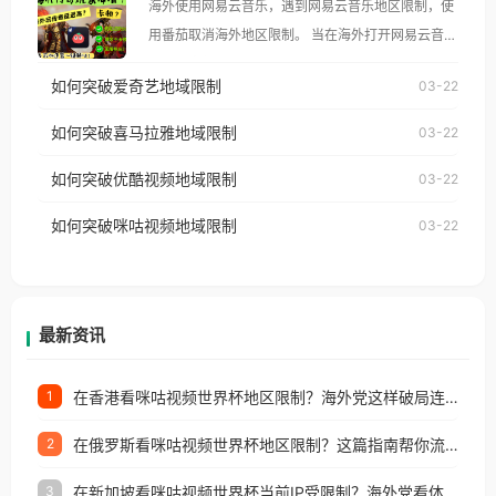
海外使用网易云音乐，遇到网易云音乐地区限制，使
像其他音乐平台一样，出现地区及版权限制问题，且
用番茄取消海外地区限制。 当在海外打开网易云音
仅能在中国大陆地区播放。 遇到这个问题的朋友们，
乐，却突然弹出“由于版权限制，您所在的地区无法
使用番茄回国加速器，即可解决「海外用户收听腾讯
如何突破爱奇艺地域限制
03-22
播放”的提示语。 海外用户如香港、澳门、台湾、美
视频地区版权限制」的问题，无论人在香港、澳门、
国、加拿大、澳大利亚、欧洲等国家和地区时，网易
如何突破喜马拉雅地域限制
03-22
台湾、美国、加拿大、澳大利亚、欧洲等国家和地区
云音乐也会像其他音乐平台一样，出现地区及版权限
工作、留学、定居等，都可以使用，不再因地区和版
如何突破优酷视频地域限制
03-22
制问题，且仅能在中国大陆地区播放。 遇到这个问题
权限制所困扰。
的朋友们，使用番茄回国加速器，即可解决「海外用
如何突破咪咕视频地域限制
03-22
户收听网易云音乐地区版权限制」的问题，无论人在
香港、澳门、台湾、美国、加拿大、澳大利亚、欧洲
等国家和地区工作、留学、定居等，都可以使用，不
再因地区和版权限制所困扰。
最新资讯
在香港看咪咕视频世界杯地区限制？海外党这样破局连看7天不卡顿！
1
在俄罗斯看咪咕视频世界杯地区限制？这篇指南帮你流畅看中文解说赛事
2
在新加坡看咪咕视频世界杯当前IP受限制？海外党看体育赛事的终极破局指南
3