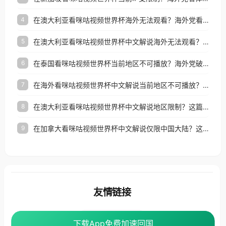
在澳大利亚看咪咕视频世界杯海外无法观看？海外党看国内体育直播的终极解法
4
在澳大利亚看咪咕视频世界杯中文解说海外无法观看？这篇指南帮你搞定所有体育直播难题
5
在泰国看咪咕视频世界杯当前地区不可播放？海外党破局看中文解说赛事指南
6
在海外看咪咕视频世界杯中文解说当前地区不可播放？这篇指南帮你搞定所有体育赛事直播难题
7
在澳大利亚看咪咕视频世界杯中文解说地区限制？这篇指南帮你搞定海外观赛难题
8
在加拿大看咪咕视频世界杯中文解说仅限中国大陆？这篇指南帮你轻松解锁中文解说和赛事直播
9
友情链接
番茄加速器
下载App免费加速回国
下载App免费加速回国