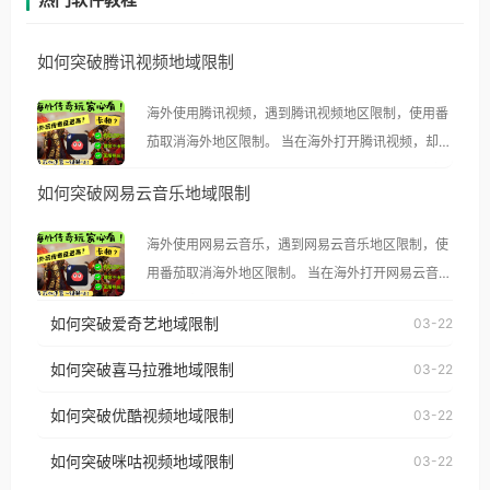
如何突破腾讯视频地域限制
海外使用腾讯视频，遇到腾讯视频地区限制，使用番
茄取消海外地区限制。 当在海外打开腾讯视频，却突
然弹出“由于版权限制，您所在的地区无法播放”的提
如何突破网易云音乐地域限制
示语。 海外用户如香港、澳门、台湾、美国、加拿
大、澳大利亚、欧洲等国家和地区时，腾讯视频也会
海外使用网易云音乐，遇到网易云音乐地区限制，使
像其他音乐平台一样，出现地区及版权限制问题，且
用番茄取消海外地区限制。 当在海外打开网易云音
仅能在中国大陆地区播放。 遇到这个问题的朋友们，
乐，却突然弹出“由于版权限制，您所在的地区无法
使用番茄回国加速器，即可解决「海外用户收听腾讯
如何突破爱奇艺地域限制
03-22
播放”的提示语。 海外用户如香港、澳门、台湾、美
视频地区版权限制」的问题，无论人在香港、澳门、
国、加拿大、澳大利亚、欧洲等国家和地区时，网易
如何突破喜马拉雅地域限制
03-22
台湾、美国、加拿大、澳大利亚、欧洲等国家和地区
云音乐也会像其他音乐平台一样，出现地区及版权限
工作、留学、定居等，都可以使用，不再因地区和版
如何突破优酷视频地域限制
03-22
制问题，且仅能在中国大陆地区播放。 遇到这个问题
权限制所困扰。
的朋友们，使用番茄回国加速器，即可解决「海外用
如何突破咪咕视频地域限制
03-22
户收听网易云音乐地区版权限制」的问题，无论人在