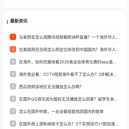
香港、澳门、台湾、美国、加拿大、澳大利亚、欧洲
等国家和地区工作、留学、定居等，都可以使用，不
再因地区和版权限制所困扰。
最新资讯
马来西亚怎么用腾讯视频看欧洲杯直播？一个海外华人的真实困扰与破解
1
在美国用百合网怎么把定位修改到中国国内？海外华人必备的回国加速指南
2
在海外，如何优雅地看2026奥运会体育比赛的app直播？
3
海外党必看：CCTV视频海外看不了怎么办？3步解决地区限制+追剧自由
4
西瓜视频该地区无法播放怎么办啊？
5
在国外QQ音乐因为版权无法播放怎么回事？留学生亲测有效的解决办法
6
怎么在国外听歌，一台设备就能找回国内的歌单
7
在国外用上游新闻很卡怎么办？3个实用技巧+1款加速器解决海外看国内内容难题
8