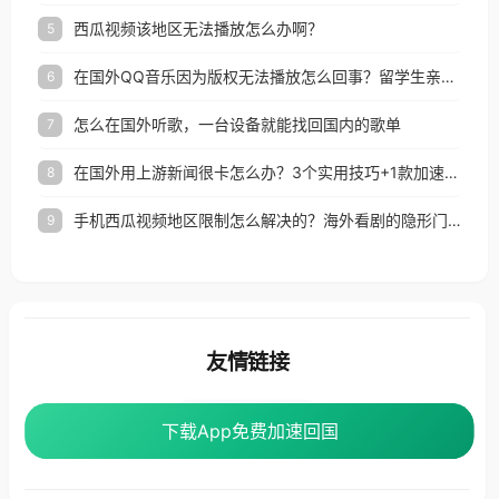
西瓜视频该地区无法播放怎么办啊？
5
在国外QQ音乐因为版权无法播放怎么回事？留学生亲测有效的解决办法
6
怎么在国外听歌，一台设备就能找回国内的歌单
7
在国外用上游新闻很卡怎么办？3个实用技巧+1款加速器解决海外看国内内容难题
8
手机西瓜视频地区限制怎么解决的？海外看剧的隐形门与钥匙
9
友情链接
番茄加速器
下载App免费加速回国
下载App免费加速回国