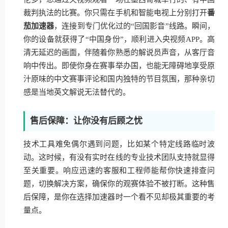
裁判执法的比赛。你只需在手机和智能电视上分别打开
番
茄加速器
，连接到专门优化过的“回国影音”线路。瞬间，
你的设备就获得了“中国身份”，顺利进入央视频APP。高
清无延迟的画面，伴随着你熟悉的解说员声音，从客厅音
响中传出。即使你身在赛事举办国，也能无障碍地享受原
汁原味的中文赛事评论和国内独特的节目氛围，那种亲切
感是当地英文解说无法替代的。
售后保障：让你没有后顾之忧
技术工具难免偶尔遇到问题，比如某个特定线路临时波
动。这时候，有没有实时在线的专业技术团队支持就显得
至关重要。响应迅速的客服和工程师能帮你快速排查问
题，切换解决方案，确保你的观赛体验不被打断。这种售
后保障，是你在选择加速器时一个看不见却极其重要的考
量点。