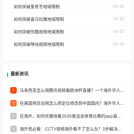
乐，却突然弹出“由于版权限制，您所在的地区无法
使用番茄回国加速器，即可解决「海外用户收听腾讯
如何突破爱奇艺地域限制
03-22
播放”的提示语。 海外用户如香港、澳门、台湾、美
视频地区版权限制」的问题，无论人在香港、澳门、
国、加拿大、澳大利亚、欧洲等国家和地区时，网易
如何突破喜马拉雅地域限制
03-22
台湾、美国、加拿大、澳大利亚、欧洲等国家和地区
云音乐也会像其他音乐平台一样，出现地区及版权限
工作、留学、定居等，都可以使用，不再因地区和版
如何突破优酷视频地域限制
03-22
制问题，且仅能在中国大陆地区播放。 遇到这个问题
权限制所困扰。
的朋友们，使用番茄回国加速器，即可解决「海外用
如何突破咪咕视频地域限制
03-22
户收听网易云音乐地区版权限制」的问题，无论人在
香港、澳门、台湾、美国、加拿大、澳大利亚、欧洲
等国家和地区工作、留学、定居等，都可以使用，不
再因地区和版权限制所困扰。
最新资讯
马来西亚怎么用腾讯视频看欧洲杯直播？一个海外华人的真实困扰与破解
1
在美国用百合网怎么把定位修改到中国国内？海外华人必备的回国加速指南
2
在海外，如何优雅地看2026奥运会体育比赛的app直播？
3
海外党必看：CCTV视频海外看不了怎么办？3步解决地区限制+追剧自由
4