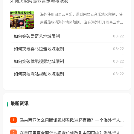
如何突破网易云音乐地域限制
示语。 海外用户如香港、澳门、台湾、美国、加拿
大、澳大利亚、欧洲等国家和地区时，腾讯视频也会
海外使用网易云音乐，遇到网易云音乐地区限制，使
像其他音乐平台一样，出现地区及版权限制问题，且
用番茄取消海外地区限制。 当在海外打开网易云音
仅能在中国大陆地区播放。 遇到这个问题的朋友们，
乐，却突然弹出“由于版权限制，您所在的地区无法
使用番茄回国加速器，即可解决「海外用户收听腾讯
如何突破爱奇艺地域限制
03-22
播放”的提示语。 海外用户如香港、澳门、台湾、美
视频地区版权限制」的问题，无论人在香港、澳门、
国、加拿大、澳大利亚、欧洲等国家和地区时，网易
如何突破喜马拉雅地域限制
03-22
台湾、美国、加拿大、澳大利亚、欧洲等国家和地区
云音乐也会像其他音乐平台一样，出现地区及版权限
工作、留学、定居等，都可以使用，不再因地区和版
如何突破优酷视频地域限制
03-22
制问题，且仅能在中国大陆地区播放。 遇到这个问题
权限制所困扰。
的朋友们，使用番茄回国加速器，即可解决「海外用
如何突破咪咕视频地域限制
03-22
户收听网易云音乐地区版权限制」的问题，无论人在
香港、澳门、台湾、美国、加拿大、澳大利亚、欧洲
等国家和地区工作、留学、定居等，都可以使用，不
再因地区和版权限制所困扰。
最新资讯
马来西亚怎么用腾讯视频看欧洲杯直播？一个海外华人的真实困扰与破解
1
在美国用百合网怎么把定位修改到中国国内？海外华人必备的回国加速指南
2