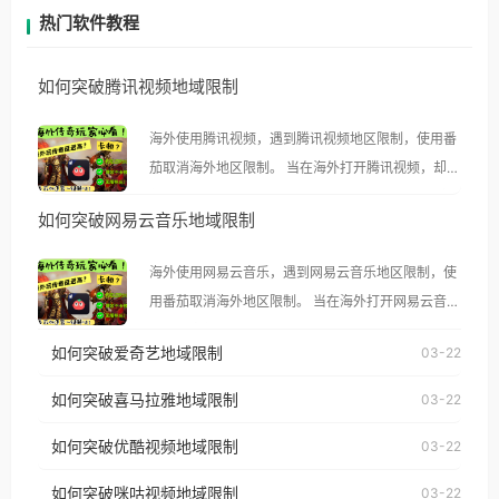
热门软件教程
如何突破腾讯视频地域限制
海外使用腾讯视频，遇到腾讯视频地区限制，使用番
茄取消海外地区限制。 当在海外打开腾讯视频，却突
然弹出“由于版权限制，您所在的地区无法播放”的提
如何突破网易云音乐地域限制
示语。 海外用户如香港、澳门、台湾、美国、加拿
大、澳大利亚、欧洲等国家和地区时，腾讯视频也会
海外使用网易云音乐，遇到网易云音乐地区限制，使
像其他音乐平台一样，出现地区及版权限制问题，且
用番茄取消海外地区限制。 当在海外打开网易云音
仅能在中国大陆地区播放。 遇到这个问题的朋友们，
乐，却突然弹出“由于版权限制，您所在的地区无法
使用番茄回国加速器，即可解决「海外用户收听腾讯
如何突破爱奇艺地域限制
03-22
播放”的提示语。 海外用户如香港、澳门、台湾、美
视频地区版权限制」的问题，无论人在香港、澳门、
国、加拿大、澳大利亚、欧洲等国家和地区时，网易
如何突破喜马拉雅地域限制
03-22
台湾、美国、加拿大、澳大利亚、欧洲等国家和地区
云音乐也会像其他音乐平台一样，出现地区及版权限
工作、留学、定居等，都可以使用，不再因地区和版
如何突破优酷视频地域限制
03-22
制问题，且仅能在中国大陆地区播放。 遇到这个问题
权限制所困扰。
的朋友们，使用番茄回国加速器，即可解决「海外用
如何突破咪咕视频地域限制
03-22