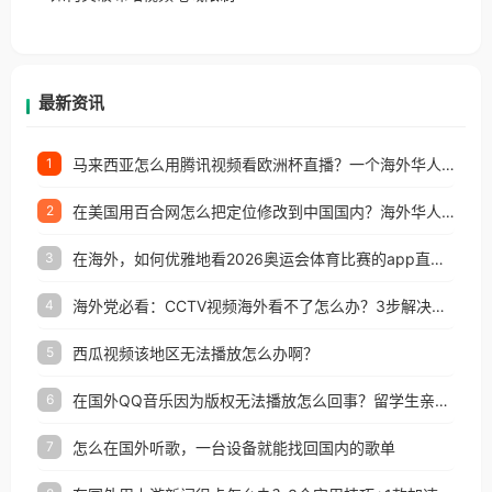
户收听网易云音乐地区版权限制」的问题，无论人在
香港、澳门、台湾、美国、加拿大、澳大利亚、欧洲
等国家和地区工作、留学、定居等，都可以使用，不
再因地区和版权限制所困扰。
最新资讯
马来西亚怎么用腾讯视频看欧洲杯直播？一个海外华人的真实困扰与破解
1
在美国用百合网怎么把定位修改到中国国内？海外华人必备的回国加速指南
2
在海外，如何优雅地看2026奥运会体育比赛的app直播？
3
海外党必看：CCTV视频海外看不了怎么办？3步解决地区限制+追剧自由
4
西瓜视频该地区无法播放怎么办啊？
5
在国外QQ音乐因为版权无法播放怎么回事？留学生亲测有效的解决办法
6
怎么在国外听歌，一台设备就能找回国内的歌单
7