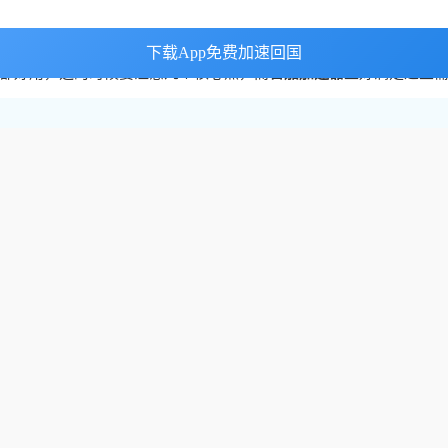
就是干这个的——它通过连接国内的服务器，把你的海外IP换成国内I
下载App免费加速回国
下载App免费加速回国
都好用，选的时候要注意几个核心点，而
番茄加速器
正好满足这些
球节点分布，不管你在欧洲、北美、东南亚还是澳洲，都能找到附
个试，系统会根据你的位置、网络状况，自动选择延迟最低、最稳
拿大到国内的专线，确保你快速进入直播页面，不会浪费时间在选
平板也想同步看。
番茄加速器
支持Android、iOS、Windows、mac
看咪咕世界杯，家人在泰国用手机看CCTV5中文直播，都能同时连
的赛事。