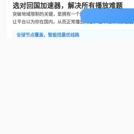
选对回国加速器，解决所有播放难题
突破地域限制的关键，是拥有一个国内的IP地址。回国加速器
让平台以为你在国内，从而正常播放内容。但不是所有加速器
全球节点覆盖，智能找最优线路
加速器的节点数量和分布直接影响连接速度。
番茄加速器
有全
点。更重要的是，它会智能推荐最优线路——不用你手动一个
路。比如在加拿大看咪咕视频世界杯直播时，它会优先连接加
上。
多设备支持，一人多端同时用
留学生可能在手机上看直播，工作党在电脑上看回放，家里的
台，而且一人账号可以多端同时使用。比如你在加拿大用电脑
速，互不影响。这样不管你用什么设备，都能随时看自己喜欢
稳定无限流量，独享带宽不卡顿