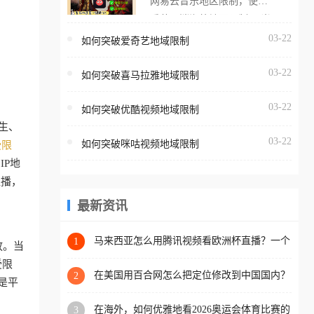
网易云音乐地区限制，使用
海外用户如香港、澳门、台
番茄取消海外地区限制。 当
湾、美国、加拿大、澳大利
在海外打开网易云音乐，却
03-22
如何突破爱奇艺地域限制
亚、欧洲等国家和地区时，
突然弹出“由于版权限制，您
腾讯视频也会像其他音乐平
03-22
所在的地区无法播放”的提示
如何突破喜马拉雅地域限制
台一样，出现地区及版权限
语。 海外用户如香港、澳
制问题，且仅能在中国大陆
03-22
如何突破优酷视频地域限制
门、台湾、美国、加拿大、
地区播放。 遇到这个问题的
生、
澳大利亚、欧洲等国家和地
朋友们，使用番茄回国加速
03-22
如何突破咪咕视频地域限制
受限
区时，网易云音乐也会像其
器，即可解决「海外用户收
P地
他音乐平台一样，出现地区
听腾讯视频地区版权限制」
直播，
及版权限制问题，且仅能在
的问题，无论人在香港、澳
中国大陆地区播放。 遇到这
最新资讯
门、台湾、美国、加拿大、
个问题的朋友们，使用番茄
澳大利亚、欧洲等国家和地
回国加速器，即可解决「海
马来西亚怎么用腾讯视频看欧洲杯直播？一个
1
区工作、留学、定居等，都
放。当
海外华人的真实困扰与破解
外用户收听网易云音乐地区
可以使用，不再因地区和版
受限
版权限制」的问题，无论人
在美国用百合网怎么把定位修改到中国国内？
2
权限制所困扰。
是平
海外华人必备的回国加速指南
在香港、澳门、台湾、美
在海外，如何优雅地看2026奥运会体育比赛的
3
国、加拿大、澳大利亚、欧