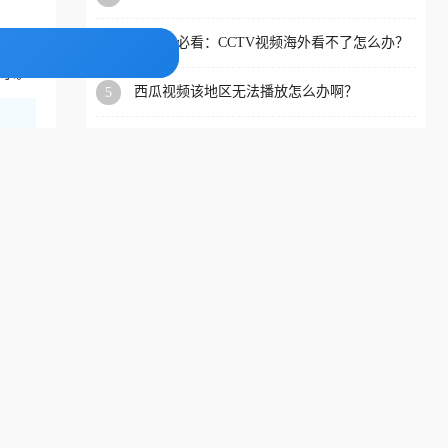
app直播？
洲等国家和地区工作、留
海外党必看：CCTV视频海外看不了怎么办？
4
P，
学、定居等，都可以使用，
3步解决地区限制+追剧自由
需求。
不再因地区和版权限制所困
西瓜视频该地区无法播放怎么办啊？
5
扰。
在国外QQ音乐因为版权无法播放怎么回事？
6
留学生亲测有效的解决办法
近的节
定的线
怎么在国外听歌，一台设备就能找回国内的歌
7
单
节点
在国外用上游新闻很卡怎么办？3个实用技巧
8
+1款加速器解决海外看国内内容难题
手机西瓜视频地区限制怎么解决的？海外看剧
9
的隐形门与钥匙
全平
接加