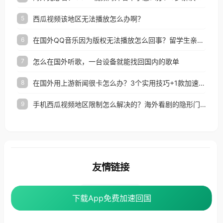
西瓜视频该地区无法播放怎么办啊？
5
在国外QQ音乐因为版权无法播放怎么回事？留学生亲测有效的解决办法
6
怎么在国外听歌，一台设备就能找回国内的歌单
7
在国外用上游新闻很卡怎么办？3个实用技巧+1款加速器解决海外看国内内容难题
8
手机西瓜视频地区限制怎么解决的？海外看剧的隐形门与钥匙
9
友情链接
番茄加速器
下载App免费加速回国
下载App免费加速回国