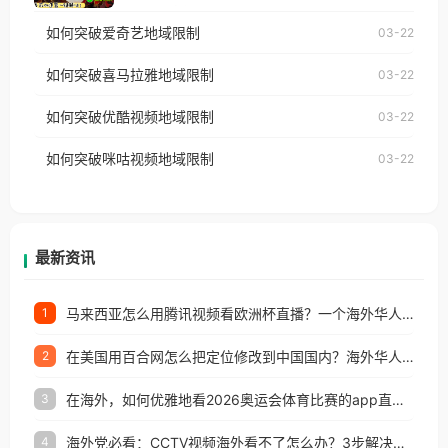
乐，却突然弹出“由于版权限制，您所在的地区无法
使用番茄回国加速器，即可解决「海外用户收听腾讯
如何突破爱奇艺地域限制
03-22
播放”的提示语。 海外用户如香港、澳门、台湾、美
视频地区版权限制」的问题，无论人在香港、澳门、
国、加拿大、澳大利亚、欧洲等国家和地区时，网易
如何突破喜马拉雅地域限制
03-22
台湾、美国、加拿大、澳大利亚、欧洲等国家和地区
云音乐也会像其他音乐平台一样，出现地区及版权限
工作、留学、定居等，都可以使用，不再因地区和版
如何突破优酷视频地域限制
03-22
制问题，且仅能在中国大陆地区播放。 遇到这个问题
权限制所困扰。
的朋友们，使用番茄回国加速器，即可解决「海外用
如何突破咪咕视频地域限制
03-22
户收听网易云音乐地区版权限制」的问题，无论人在
香港、澳门、台湾、美国、加拿大、澳大利亚、欧洲
等国家和地区工作、留学、定居等，都可以使用，不
再因地区和版权限制所困扰。
最新资讯
马来西亚怎么用腾讯视频看欧洲杯直播？一个海外华人的真实困扰与破解
1
在美国用百合网怎么把定位修改到中国国内？海外华人必备的回国加速指南
2
在海外，如何优雅地看2026奥运会体育比赛的app直播？
3
海外党必看：CCTV视频海外看不了怎么办？3步解决地区限制+追剧自由
4