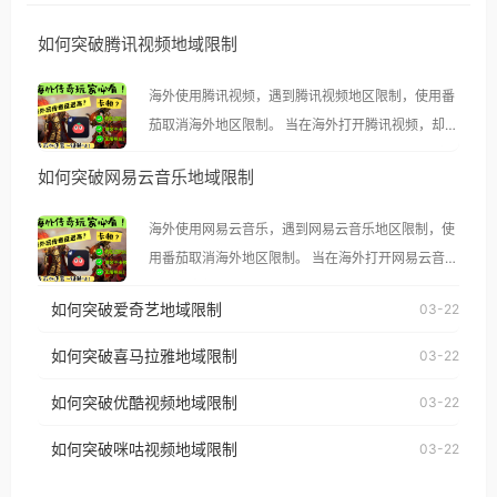
如何突破腾讯视频地域限制
海外使用腾讯视频，遇到腾讯视频地区限制，使用番
茄取消海外地区限制。 当在海外打开腾讯视频，却突
然弹出“由于版权限制，您所在的地区无法播放”的提
如何突破网易云音乐地域限制
示语。 海外用户如香港、澳门、台湾、美国、加拿
大、澳大利亚、欧洲等国家和地区时，腾讯视频也会
海外使用网易云音乐，遇到网易云音乐地区限制，使
像其他音乐平台一样，出现地区及版权限制问题，且
用番茄取消海外地区限制。 当在海外打开网易云音
仅能在中国大陆地区播放。 遇到这个问题的朋友们，
乐，却突然弹出“由于版权限制，您所在的地区无法
使用番茄回国加速器，即可解决「海外用户收听腾讯
如何突破爱奇艺地域限制
03-22
播放”的提示语。 海外用户如香港、澳门、台湾、美
视频地区版权限制」的问题，无论人在香港、澳门、
国、加拿大、澳大利亚、欧洲等国家和地区时，网易
如何突破喜马拉雅地域限制
03-22
台湾、美国、加拿大、澳大利亚、欧洲等国家和地区
云音乐也会像其他音乐平台一样，出现地区及版权限
工作、留学、定居等，都可以使用，不再因地区和版
如何突破优酷视频地域限制
03-22
制问题，且仅能在中国大陆地区播放。 遇到这个问题
权限制所困扰。
的朋友们，使用番茄回国加速器，即可解决「海外用
如何突破咪咕视频地域限制
03-22
户收听网易云音乐地区版权限制」的问题，无论人在
香港、澳门、台湾、美国、加拿大、澳大利亚、欧洲