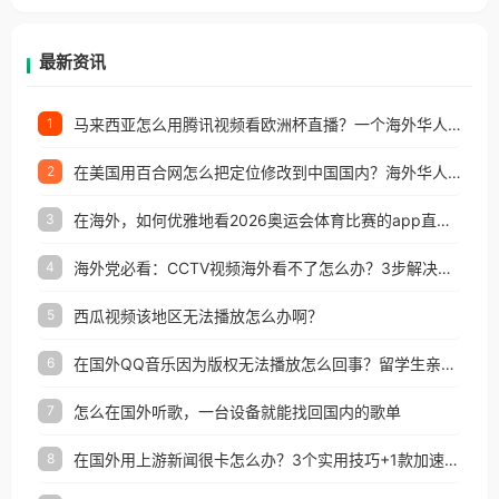
等国家和地区工作、留学、定居等，都可以使用，不
再因地区和版权限制所困扰。
最新资讯
马来西亚怎么用腾讯视频看欧洲杯直播？一个海外华人的真实困扰与破解
1
在美国用百合网怎么把定位修改到中国国内？海外华人必备的回国加速指南
2
在海外，如何优雅地看2026奥运会体育比赛的app直播？
3
海外党必看：CCTV视频海外看不了怎么办？3步解决地区限制+追剧自由
4
西瓜视频该地区无法播放怎么办啊？
5
在国外QQ音乐因为版权无法播放怎么回事？留学生亲测有效的解决办法
6
怎么在国外听歌，一台设备就能找回国内的歌单
7
在国外用上游新闻很卡怎么办？3个实用技巧+1款加速器解决海外看国内内容难题
8