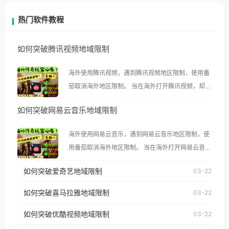
热门软件教程
如何突破腾讯视频地域限制
海外使用腾讯视频，遇到腾讯视频地区限制，使用番
茄取消海外地区限制。 当在海外打开腾讯视频，却突
然弹出“由于版权限制，您所在的地区无法播放”的提
如何突破网易云音乐地域限制
示语。 海外用户如香港、澳门、台湾、美国、加拿
大、澳大利亚、欧洲等国家和地区时，腾讯视频也会
海外使用网易云音乐，遇到网易云音乐地区限制，使
像其他音乐平台一样，出现地区及版权限制问题，且
用番茄取消海外地区限制。 当在海外打开网易云音
仅能在中国大陆地区播放。 遇到这个问题的朋友们，
乐，却突然弹出“由于版权限制，您所在的地区无法
使用番茄回国加速器，即可解决「海外用户收听腾讯
如何突破爱奇艺地域限制
03-22
播放”的提示语。 海外用户如香港、澳门、台湾、美
视频地区版权限制」的问题，无论人在香港、澳门、
国、加拿大、澳大利亚、欧洲等国家和地区时，网易
如何突破喜马拉雅地域限制
03-22
台湾、美国、加拿大、澳大利亚、欧洲等国家和地区
云音乐也会像其他音乐平台一样，出现地区及版权限
工作、留学、定居等，都可以使用，不再因地区和版
如何突破优酷视频地域限制
03-22
制问题，且仅能在中国大陆地区播放。 遇到这个问题
权限制所困扰。
的朋友们，使用番茄回国加速器，即可解决「海外用