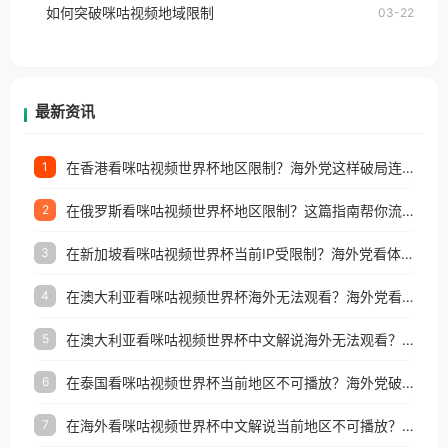
如何突破咪咕视频地域限制
03-22
户收听网易云音乐地区版权限制」的问题，无论人在
香港、澳门、台湾、美国、加拿大、澳大利亚、欧洲
等国家和地区工作、留学、定居等，都可以使用，不
再因地区和版权限制所困扰。
最新资讯
在香港看咪咕视频世界杯地区限制？海外党这样破局连看7天不卡顿！
1
在俄罗斯看咪咕视频世界杯地区限制？这篇指南帮你流畅看中文解说赛事
2
在新加坡看咪咕视频世界杯当前IP受限制？海外党看体育赛事的终极破局指南
3
在澳大利亚看咪咕视频世界杯海外无法观看？海外党看国内体育直播的终极解法
4
在澳大利亚看咪咕视频世界杯中文解说海外无法观看？这篇指南帮你搞定所有体育直播难题
5
在泰国看咪咕视频世界杯当前地区不可播放？海外党破局看中文解说赛事指南
6
在海外看咪咕视频世界杯中文解说当前地区不可播放？这篇指南帮你搞定所有体育赛事直播难题
7