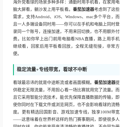
海外党看球的场景多种多样：通勤时用手机看，在家用电
脑大屏看，躺沙发上用平板看。
番茄加速器
考虑到了这些
需求，支持Android、iOS、Windows、mac多个平台，而
且一人多端设备同时用——你可以在手机和电脑上同时登
录同一个账号，连接加速，不用来回切换，也不用额外付
费。比如你早上出门前用电脑看NBA直播，路上用手机
继续看，回家后用平板看回放，全程无缝衔接，非常方
便。
稳定流量+专线带宽，看球不中断
看球最忌讳的就是中途断流或者画面模糊。
番茄加速器
提
供稳定无限流量，不用担心看一场比赛就用完了流量。而
且它采用智能分流技术，能优先保障直播数据的传输，即
使你同时在下载文件或浏览网页，也不会影响看球的流畅
度。更有精选回国影音、游戏加速专线，独享100M带宽
——这意味着在世界杯这样的热门赛事期间，即使很多人
同时在线，你也能享受高清流畅的直播体验，不会因为带