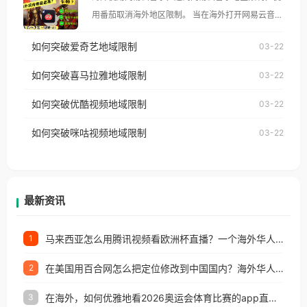
像其他音乐平台一样，出现地区及版权限制问题，且
用番茄取消海外地区限制。 当在海外打开网易云音
仅能在中国大陆地区播放。 遇到这个问题的朋友们，
乐，却突然弹出“由于版权限制，您所在的地区无法
使用番茄回国加速器，即可解决「海外用户收听腾讯
如何突破爱奇艺地域限制
03-22
播放”的提示语。 海外用户如香港、澳门、台湾、美
视频地区版权限制」的问题，无论人在香港、澳门、
国、加拿大、澳大利亚、欧洲等国家和地区时，网易
如何突破喜马拉雅地域限制
03-22
台湾、美国、加拿大、澳大利亚、欧洲等国家和地区
云音乐也会像其他音乐平台一样，出现地区及版权限
工作、留学、定居等，都可以使用，不再因地区和版
如何突破优酷视频地域限制
03-22
制问题，且仅能在中国大陆地区播放。 遇到这个问题
权限制所困扰。
的朋友们，使用番茄回国加速器，即可解决「海外用
如何突破咪咕视频地域限制
03-22
户收听网易云音乐地区版权限制」的问题，无论人在
香港、澳门、台湾、美国、加拿大、澳大利亚、欧洲
等国家和地区工作、留学、定居等，都可以使用，不
再因地区和版权限制所困扰。
最新资讯
马来西亚怎么用腾讯视频看欧洲杯直播？一个海外华人的真实困扰与破解
1
在美国用百合网怎么把定位修改到中国国内？海外华人必备的回国加速指南
2
在海外，如何优雅地看2026奥运会体育比赛的app直播？
3