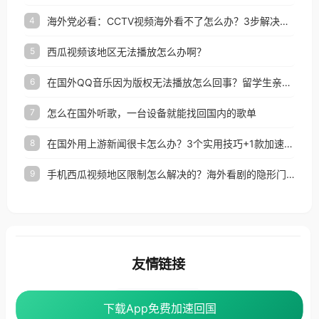
海外党必看：CCTV视频海外看不了怎么办？3步解决地区限制+追剧自由
4
西瓜视频该地区无法播放怎么办啊？
5
在国外QQ音乐因为版权无法播放怎么回事？留学生亲测有效的解决办法
6
怎么在国外听歌，一台设备就能找回国内的歌单
7
在国外用上游新闻很卡怎么办？3个实用技巧+1款加速器解决海外看国内内容难题
8
手机西瓜视频地区限制怎么解决的？海外看剧的隐形门与钥匙
9
友情链接
番茄加速器
下载App免费加速回国
下载App免费加速回国