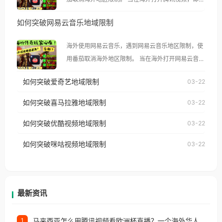
然弹出“由于版权限制，您所在的地区无法播放”的提
如何突破网易云音乐地域限制
示语。 海外用户如香港、澳门、台湾、美国、加拿
大、澳大利亚、欧洲等国家和地区时，腾讯视频也会
海外使用网易云音乐，遇到网易云音乐地区限制，使
像其他音乐平台一样，出现地区及版权限制问题，且
用番茄取消海外地区限制。 当在海外打开网易云音
仅能在中国大陆地区播放。 遇到这个问题的朋友们，
乐，却突然弹出“由于版权限制，您所在的地区无法
使用番茄回国加速器，即可解决「海外用户收听腾讯
如何突破爱奇艺地域限制
03-22
播放”的提示语。 海外用户如香港、澳门、台湾、美
视频地区版权限制」的问题，无论人在香港、澳门、
国、加拿大、澳大利亚、欧洲等国家和地区时，网易
如何突破喜马拉雅地域限制
03-22
台湾、美国、加拿大、澳大利亚、欧洲等国家和地区
云音乐也会像其他音乐平台一样，出现地区及版权限
工作、留学、定居等，都可以使用，不再因地区和版
如何突破优酷视频地域限制
03-22
制问题，且仅能在中国大陆地区播放。 遇到这个问题
权限制所困扰。
的朋友们，使用番茄回国加速器，即可解决「海外用
如何突破咪咕视频地域限制
03-22
户收听网易云音乐地区版权限制」的问题，无论人在
香港、澳门、台湾、美国、加拿大、澳大利亚、欧洲
等国家和地区工作、留学、定居等，都可以使用，不
再因地区和版权限制所困扰。
最新资讯
马来西亚怎么用腾讯视频看欧洲杯直播？一个海外华人的真实困扰与破解
1