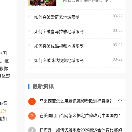
网易云音乐地区限制，使用
海外用户如香港、澳门、台
番茄取消海外地区限制。 当
湾、美国、加拿大、澳大利
在海外打开网易云音乐，却
03-22
如何突破爱奇艺地域限制
亚、欧洲等国家和地区时，
突然弹出“由于版权限制，您
腾讯视频也会像其他音乐平
03-22
所在的地区无法播放”的提示
如何突破喜马拉雅地域限制
台一样，出现地区及版权限
语。 海外用户如香港、澳
制问题，且仅能在中国大陆
03-22
如何突破优酷视频地域限制
门、台湾、美国、加拿大、
地区播放。 遇到这个问题的
中国
澳大利亚、欧洲等国家和地
朋友们，使用番茄回国加速
03-22
如何突破咪咕视频地域限制
馋。这
区时，网易云音乐也会像其
器，即可解决「海外用户收
教你
他音乐平台一样，出现地区
听腾讯视频地区版权限制」
具体观
及版权限制问题，且仅能在
的问题，无论人在香港、澳
中国大陆地区播放。 遇到这
最新资讯
门、台湾、美国、加拿大、
个问题的朋友们，使用番茄
澳大利亚、欧洲等国家和地
回国加速器，即可解决「海
马来西亚怎么用腾讯视频看欧洲杯直播？一个
1
区工作、留学、定居等，都
P显
海外华人的真实困扰与破解
外用户收听网易云音乐地区
可以使用，不再因地区和版
国外
版权限制」的问题，无论人
在美国用百合网怎么把定位修改到中国国内？
2
权限制所困扰。
国加
海外华人必备的回国加速指南
在香港、澳门、台湾、美
在海外，如何优雅地看2026奥运会体育比赛的
3
国、加拿大、澳大利亚、欧