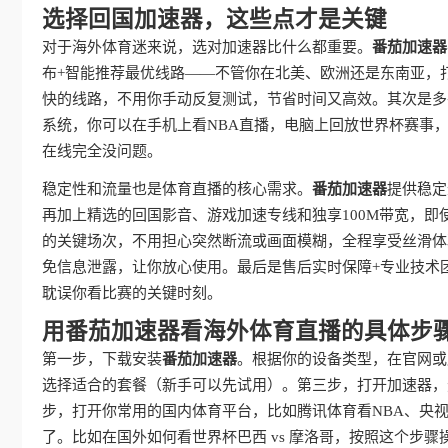
选择回国加速器，这些点才是关键
对于海外体育迷来说，选对加速器比什么都重要。
番茄加速器
布+智能推荐最优线路——不管你在北美、欧洲还是东南亚，
快的线路，不用你手动反复测试，节省时间又高效。其次是多平台支持
系统，你可以在手机上看NBA直播，电脑上回放世界杯赛事
在线完全没问题。
稳定性和流量也是体育直播的核心需求。
番茄加速器
提供稳定
再加上精选的回国影音、游戏加速专线和独享100M带宽，即使
的关键场次，不用担心突然断流或画面模糊，全程享受丝滑体
免信息泄露，让你放心使用。最后是售后实时保障+专业技术
耽误你看比赛的关键时刻。
用番茄加速器看海外体育直播的具体步
第一步，下载安装
番茄加速器
。根据你的设备类型，在官网或
选择适合的套餐（新手可以先试用）。第三步，打开加速器，
步，打开你常用的国内体育平台，比如腾讯体育看NBA、央视
了。比如在国外如何看世界杯巴西 vs 摩洛哥，按照这个步