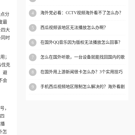
app直播？
洲等国家和地区工作、留
海外党必看：CCTV视频海外看不了怎么办？
4
节点分
学、定居等，都可以使用，
3步解决地区限制+追剧自由
度最
不再因地区和版权限制所困
西瓜视频该地区无法播放怎么办啊？
5
c四大
扰。
备同时
在国外QQ音乐因为版权无法播放怎么回事？
6
留学生亲测有效的解决办法
占用；
怎么在国外听歌，一台设备就能找回国内的歌
7
单
洛伐克
在国外用上游新闻很卡怎么办？3个实用技巧
8
，避
+1款加速器解决海外看国内内容难题
不会
手机西瓜视频地区限制怎么解决的？海外看剧
9
的隐形门与钥匙
账号，
第四
直播
外怎