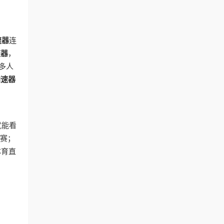
速器
连
速器
，
多人
加速器
就能看
比赛；
体育直