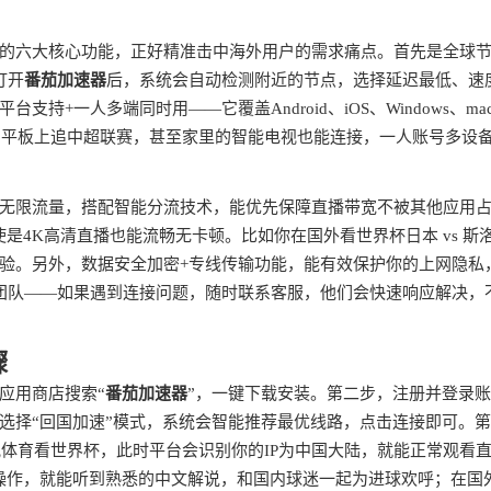
的六大核心功能，正好精准击中海外用户的需求痛点。首先是全球
打开
番茄加速器
后，系统会自动检测附近的节点，选择延迟最低、速
+一人多端同时用——它覆盖Android、iOS、Windows、ma
，平板上追中超联赛，甚至家里的智能电视也能连接，一人账号多设
无限流量，搭配智能分流技术，能优先保障直播带宽不被其他应用
是4K高清直播也能流畅无卡顿。比如你在国外看世界杯日本 vs 斯
验。另外，数据安全加密+专线传输功能，能有效保护你的上网隐私
团队——如果遇到连接问题，随时联系客服，他们会快速响应解决，
骤
应用商店搜索“
番茄加速器
”，一键下载安装。第二步，注册并登录
选择“回国加速”模式，系统会智能推荐最优线路，点击连接即可。
体育看世界杯，此时平台会识别你的IP为中国大陆，就能正常观看
骤操作，就能听到熟悉的中文解说，和国内球迷一起为进球欢呼；在国