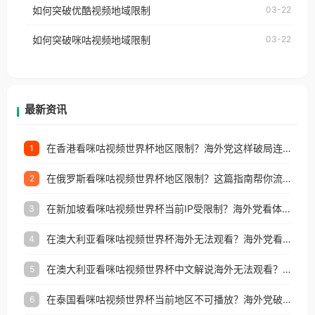
如何突破优酷视频地域限制
03-22
制问题，且仅能在中国大陆地区播放。 遇到这个问题
权限制所困扰。
的朋友们，使用番茄回国加速器，即可解决「海外用
如何突破咪咕视频地域限制
03-22
户收听网易云音乐地区版权限制」的问题，无论人在
香港、澳门、台湾、美国、加拿大、澳大利亚、欧洲
等国家和地区工作、留学、定居等，都可以使用，不
再因地区和版权限制所困扰。
最新资讯
在香港看咪咕视频世界杯地区限制？海外党这样破局连看7天不卡顿！
1
在俄罗斯看咪咕视频世界杯地区限制？这篇指南帮你流畅看中文解说赛事
2
在新加坡看咪咕视频世界杯当前IP受限制？海外党看体育赛事的终极破局指南
3
在澳大利亚看咪咕视频世界杯海外无法观看？海外党看国内体育直播的终极解法
4
在澳大利亚看咪咕视频世界杯中文解说海外无法观看？这篇指南帮你搞定所有体育直播难题
5
在泰国看咪咕视频世界杯当前地区不可播放？海外党破局看中文解说赛事指南
6