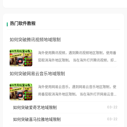
热门软件教程
如何突破腾讯视频地域限制
海外使用腾讯视频，遇到腾讯视频地区限制，使用番
茄取消海外地区限制。 当在海外打开腾讯视频，却突
然弹出“由于版权限制，您所在的地区无法播放”的提
如何突破网易云音乐地域限制
示语。 海外用户如香港、澳门、台湾、美国、加拿
大、澳大利亚、欧洲等国家和地区时，腾讯视频也会
海外使用网易云音乐，遇到网易云音乐地区限制，使
像其他音乐平台一样，出现地区及版权限制问题，且
用番茄取消海外地区限制。 当在海外打开网易云音
仅能在中国大陆地区播放。 遇到这个问题的朋友们，
乐，却突然弹出“由于版权限制，您所在的地区无法
使用番茄回国加速器，即可解决「海外用户收听腾讯
如何突破爱奇艺地域限制
03-22
播放”的提示语。 海外用户如香港、澳门、台湾、美
视频地区版权限制」的问题，无论人在香港、澳门、
国、加拿大、澳大利亚、欧洲等国家和地区时，网易
如何突破喜马拉雅地域限制
03-22
台湾、美国、加拿大、澳大利亚、欧洲等国家和地区
云音乐也会像其他音乐平台一样，出现地区及版权限
工作、留学、定居等，都可以使用，不再因地区和版