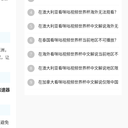
外党看体育赛事的终极破局指南
洲等国家和地区工作、留
在澳大利亚看咪咕视频世界杯海外无法观看？
4
学、定居等，都可以使用，
海外党看国内体育直播的终极解法
不再因地区和版权限制所困
在澳大利亚看咪咕视频世界杯中文解说海外无
5
扰。
法观看？这篇指南帮你搞定所有体育直播难题
在泰国看咪咕视频世界杯当前地区不可播放？
6
海外党破局看中文解说赛事指南
澳洲，
在海外看咪咕视频世界杯中文解说当前地区不
7
迟，让
可播放？这篇指南帮你搞定所有体育赛事直播
难题
在澳大利亚看咪咕视频世界杯中文解说地区限
8
制？这篇指南帮你搞定海外观赛难题
在加拿大看咪咕视频世界杯中文解说仅限中国
9
大陆？这篇指南帮你轻松解锁中文解说和赛事
加速器
直播
，避免