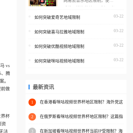
网易云音乐地区限制，使用
海外用户如香港、澳门、台
番茄取消海外地区限制。 当
湾、美国、加拿大、澳大利
在海外打开网易云音乐，却
03-22
如何突破爱奇艺地域限制
亚、欧洲等国家和地区时，
突然弹出“由于版权限制，您
腾讯视频也会像其他音乐平
03-22
所在的地区无法播放”的提示
如何突破喜马拉雅地域限制
台一样，出现地区及版权限
语。 海外用户如香港、澳
制问题，且仅能在中国大陆
03-22
如何突破优酷视频地域限制
门、台湾、美国、加拿大、
地区播放。 遇到这个问题的
澳大利亚、欧洲等国家和地
朋友们，使用番茄回国加速
03-22
如何突破咪咕视频地域限制
区时，网易云音乐也会像其
器，即可解决「海外用户收
 vs
他音乐平台一样，出现地区
听腾讯视频地区版权限制」
5、腾
及版权限制问题，且仅能在
的问题，无论人在香港、澳
案。
中国大陆地区播放。 遇到这
最新资讯
门、台湾、美国、加拿大、
提前做
个问题的朋友们，使用番茄
澳大利亚、欧洲等国家和地
回国加速器，即可解决「海
在香港看咪咕视频世界杯地区限制？海外党这
1
区工作、留学、定居等，都
样破局连看7天不卡顿！
外用户收听网易云音乐地区
可以使用，不再因地区和版
世界杯
版权限制」的问题，无论人
在俄罗斯看咪咕视频世界杯地区限制？这篇指
2
权限制所困扰。
南帮你流畅看中文解说赛事
到资
在香港、澳门、台湾、美
在新加坡看咪咕视频世界杯当前IP受限制？海
3
无法
国、加拿大、澳大利亚、欧