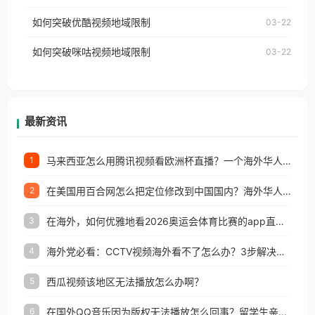
云音乐也会像其他音乐平台一样，出现地区及版权限
工作、留学、定居等，都可以使用，不再因地区和版
如何突破优酷视频地域限制
03-22
制问题，且仅能在中国大陆地区播放。 遇到这个问题
权限制所困扰。
的朋友们，使用番茄回国加速器，即可解决「海外用
如何突破咪咕视频地域限制
03-22
户收听网易云音乐地区版权限制」的问题，无论人在
香港、澳门、台湾、美国、加拿大、澳大利亚、欧洲
等国家和地区工作、留学、定居等，都可以使用，不
再因地区和版权限制所困扰。
最新资讯
马来西亚怎么用腾讯视频看欧洲杯直播？一个海外华人的真实困扰与破解
1
在美国用百合网怎么把定位修改到中国国内？海外华人必备的回国加速指南
2
在海外，如何优雅地看2026奥运会体育比赛的app直播？
3
海外党必看：CCTV视频海外看不了怎么办？3步解决地区限制+追剧自由
4
西瓜视频该地区无法播放怎么办啊？
5
在国外QQ音乐因为版权无法播放怎么回事？留学生亲测有效的解决办法
6