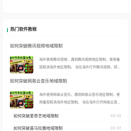
热门软件教程
如何突破腾讯视频地域限制
海外使用腾讯视频，遇到腾讯视频地区限制，使用番
茄取消海外地区限制。 当在海外打开腾讯视频，却突
然弹出“由于版权限制，您所在的地区无法播放”的提
如何突破网易云音乐地域限制
示语。 海外用户如香港、澳门、台湾、美国、加拿
大、澳大利亚、欧洲等国家和地区时，腾讯视频也会
海外使用网易云音乐，遇到网易云音乐地区限制，使
像其他音乐平台一样，出现地区及版权限制问题，且
用番茄取消海外地区限制。 当在海外打开网易云音
仅能在中国大陆地区播放。 遇到这个问题的朋友们，
乐，却突然弹出“由于版权限制，您所在的地区无法
使用番茄回国加速器，即可解决「海外用户收听腾讯
如何突破爱奇艺地域限制
03-22
播放”的提示语。 海外用户如香港、澳门、台湾、美
视频地区版权限制」的问题，无论人在香港、澳门、
国、加拿大、澳大利亚、欧洲等国家和地区时，网易
如何突破喜马拉雅地域限制
03-22
台湾、美国、加拿大、澳大利亚、欧洲等国家和地区