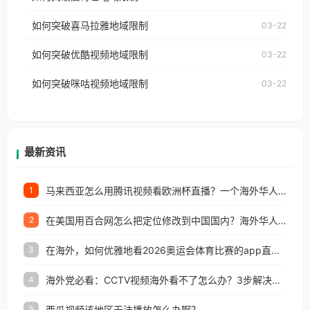
播放”的提示语。 海外用户如香港、澳门、台湾、美
视频地区版权限制」的问题，无论人在香港、澳门、
国、加拿大、澳大利亚、欧洲等国家和地区时，网易
如何突破喜马拉雅地域限制
03-22
台湾、美国、加拿大、澳大利亚、欧洲等国家和地区
云音乐也会像其他音乐平台一样，出现地区及版权限
工作、留学、定居等，都可以使用，不再因地区和版
如何突破优酷视频地域限制
03-22
制问题，且仅能在中国大陆地区播放。 遇到这个问题
权限制所困扰。
的朋友们，使用番茄回国加速器，即可解决「海外用
如何突破咪咕视频地域限制
03-22
户收听网易云音乐地区版权限制」的问题，无论人在
香港、澳门、台湾、美国、加拿大、澳大利亚、欧洲
等国家和地区工作、留学、定居等，都可以使用，不
再因地区和版权限制所困扰。
最新资讯
马来西亚怎么用腾讯视频看欧洲杯直播？一个海外华人的真实困扰与破解
1
在美国用百合网怎么把定位修改到中国国内？海外华人必备的回国加速指南
2
在海外，如何优雅地看2026奥运会体育比赛的app直播？
3
海外党必看：CCTV视频海外看不了怎么办？3步解决地区限制+追剧自由
4
西瓜视频该地区无法播放怎么办啊？
5