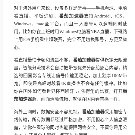
对于海外用户来说，设备多样是常事——手机看球、电脑
看直播、平板追剧，
番茄加速器
支持Android、iOS、
Windows、mac全平台，而且一人账号可以多端同时使
用。比如你在上班时用Windows电脑看NBA直播，下班路
上用iOS手机看中超联赛，完全不用切换账号，方便又省
心。
看直播最怕卡顿和流量不够，
番茄加速器
提供稳定无限流
量，智能分流技术会自动把带宽优先分配给影音内容，精
选的回国影音专线让信号传输更稳定，加上独享100M带
宽，即使是高峰时段看4K直播也不会有任何缓冲。比如
你在国外如何看世界杯西班牙 vs 佛得角的比赛，打开
番
茄加速器
后，画面清晰流畅，就像在国内看直播一样。
海外上网时，数据安全不容忽视。
番茄加速器
采用加密专
线传输，所有数据都经过严格加密，不用担心个人信息泄
露，让你在看球的同时也能保障网络安全。不管你是用公