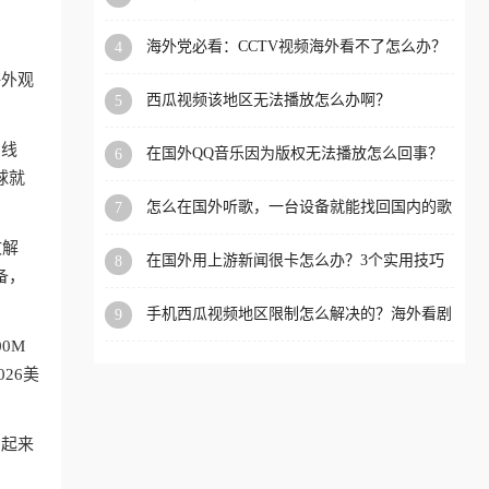
app直播？
洲等国家和地区工作、留
海外党必看：CCTV视频海外看不了怎么办？
4
学、定居等，都可以使用，
3步解决地区限制+追剧自由
海外观
不再因地区和版权限制所困
西瓜视频该地区无法播放怎么办啊？
5
扰。
国线
在国外QQ音乐因为版权无法播放怎么回事？
6
留学生亲测有效的解决办法
球就
怎么在国外听歌，一台设备就能找回国内的歌
7
单
文解
在国外用上游新闻很卡怎么办？3个实用技巧
8
备，
+1款加速器解决海外看国内内容难题
手机西瓜视频地区限制怎么解决的？海外看剧
9
的隐形门与钥匙
0M
26美
用起来