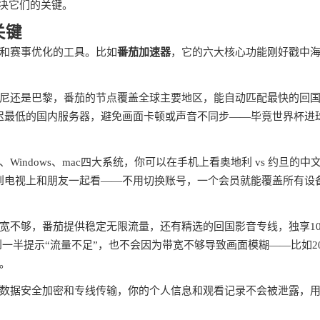
解决它们的关键。
关键
和赛事优化的工具。比如
番茄加速器
，它的六大核心功能刚好戳中
尼还是巴黎，番茄的节点覆盖全球主要地区，能自动匹配最快的回
延迟最低的国内服务器，避免画面卡顿或声音不同步——毕竟世界杯进
、Windows、mac四大系统，你可以在手机上看奥地利 vs 约旦的中
屏到电视上和朋友一起看——不用切换账号，一个会员就能覆盖所有设
宽不够，番茄提供稳定无限流量，还有精选的回国影音专线，独享10
一半提示“流量不足”，也不会因为带宽不够导致画面模糊——比如20
。
数据安全加密和专线传输，你的个人信息和观看记录不会被泄露，