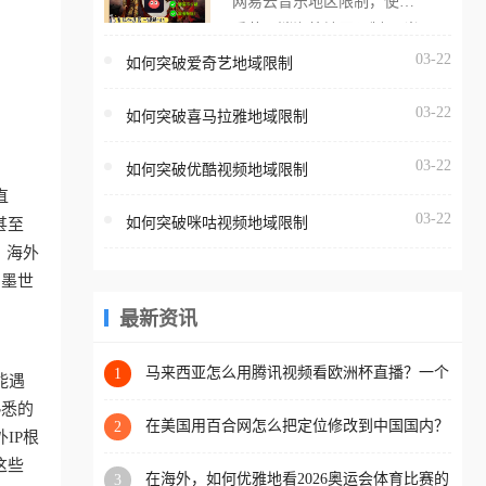
网易云音乐地区限制，使用
海外用户如香港、澳门、台
番茄取消海外地区限制。 当
湾、美国、加拿大、澳大利
在海外打开网易云音乐，却
03-22
如何突破爱奇艺地域限制
亚、欧洲等国家和地区时，
突然弹出“由于版权限制，您
腾讯视频也会像其他音乐平
03-22
所在的地区无法播放”的提示
如何突破喜马拉雅地域限制
台一样，出现地区及版权限
语。 海外用户如香港、澳
制问题，且仅能在中国大陆
03-22
如何突破优酷视频地域限制
门、台湾、美国、加拿大、
地区播放。 遇到这个问题的
直
澳大利亚、欧洲等国家和地
朋友们，使用番茄回国加速
03-22
如何突破咪咕视频地域限制
甚至
区时，网易云音乐也会像其
器，即可解决「海外用户收
，海外
他音乐平台一样，出现地区
听腾讯视频地区版权限制」
加墨世
及版权限制问题，且仅能在
的问题，无论人在香港、澳
中国大陆地区播放。 遇到这
最新资讯
门、台湾、美国、加拿大、
个问题的朋友们，使用番茄
澳大利亚、欧洲等国家和地
回国加速器，即可解决「海
马来西亚怎么用腾讯视频看欧洲杯直播？一个
1
区工作、留学、定居等，都
能遇
海外华人的真实困扰与破解
外用户收听网易云音乐地区
可以使用，不再因地区和版
熟悉的
版权限制」的问题，无论人
在美国用百合网怎么把定位修改到中国国内？
2
权限制所困扰。
IP根
海外华人必备的回国加速指南
在香港、澳门、台湾、美
这些
在海外，如何优雅地看2026奥运会体育比赛的
3
国、加拿大、澳大利亚、欧