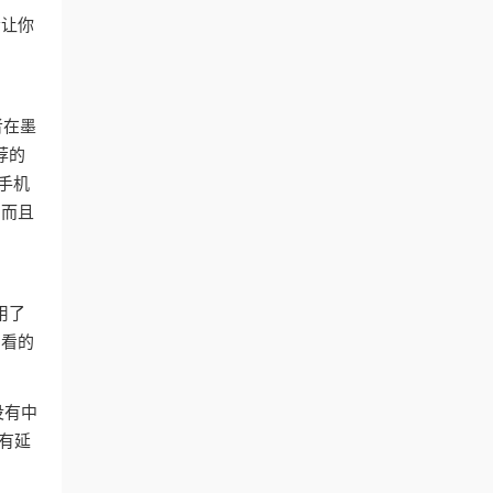
会让你
者在墨
荐的
手机
。而且
用了
内看的
没有中
有延