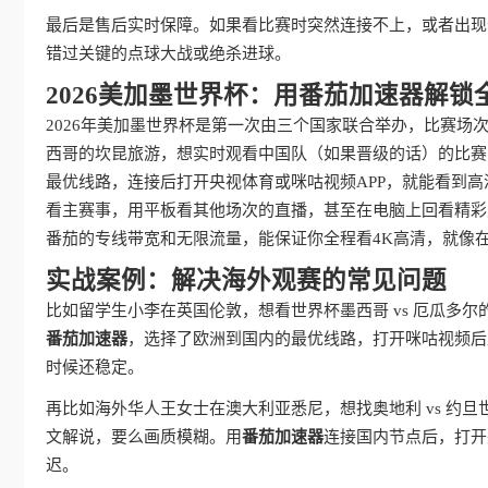
最后是售后实时保障。如果看比赛时突然连接不上，或者出现
错过关键的点球大战或绝杀进球。
2026美加墨世界杯：用番茄加速器解锁
2026年美加墨世界杯是第一次由三个国家联合举办，比赛
西哥的坎昆旅游，想实时观看中国队（如果晋级的话）的比赛，
最优线路，连接后打开央视体育或咪咕视频APP，就能看到高
看主赛事，用平板看其他场次的直播，甚至在电脑上回看精彩
番茄的专线带宽和无限流量，能保证你全程看4K高清，就像
实战案例：解决海外观赛的常见问题
比如留学生小李在英国伦敦，想看世界杯墨西哥 vs 厄瓜多
番茄加速器
，选择了欧洲到国内的最优线路，打开咪咕视频后
时候还稳定。
再比如海外华人王女士在澳大利亚悉尼，想找奥地利 vs 约旦
文解说，要么画质模糊。用
番茄加速器
连接国内节点后，打开
迟。