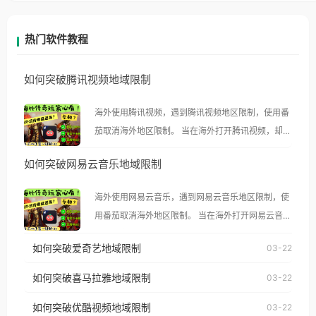
热门软件教程
如何突破腾讯视频地域限制
海外使用腾讯视频，遇到腾讯视频地区限制，使用番
茄取消海外地区限制。 当在海外打开腾讯视频，却突
然弹出“由于版权限制，您所在的地区无法播放”的提
如何突破网易云音乐地域限制
示语。 海外用户如香港、澳门、台湾、美国、加拿
大、澳大利亚、欧洲等国家和地区时，腾讯视频也会
海外使用网易云音乐，遇到网易云音乐地区限制，使
像其他音乐平台一样，出现地区及版权限制问题，且
用番茄取消海外地区限制。 当在海外打开网易云音
仅能在中国大陆地区播放。 遇到这个问题的朋友们，
乐，却突然弹出“由于版权限制，您所在的地区无法
使用番茄回国加速器，即可解决「海外用户收听腾讯
如何突破爱奇艺地域限制
03-22
播放”的提示语。 海外用户如香港、澳门、台湾、美
视频地区版权限制」的问题，无论人在香港、澳门、
国、加拿大、澳大利亚、欧洲等国家和地区时，网易
如何突破喜马拉雅地域限制
03-22
台湾、美国、加拿大、澳大利亚、欧洲等国家和地区
云音乐也会像其他音乐平台一样，出现地区及版权限
工作、留学、定居等，都可以使用，不再因地区和版
如何突破优酷视频地域限制
03-22
制问题，且仅能在中国大陆地区播放。 遇到这个问题
权限制所困扰。