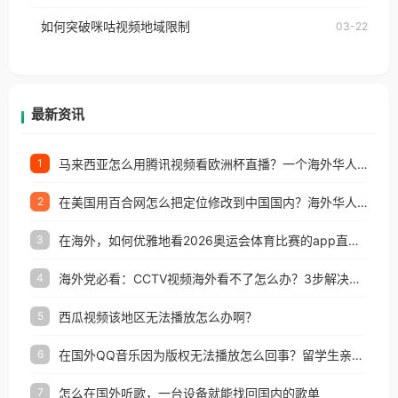
的朋友们，使用番茄回国加速器，即可解决「海外用
如何突破咪咕视频地域限制
03-22
户收听网易云音乐地区版权限制」的问题，无论人在
香港、澳门、台湾、美国、加拿大、澳大利亚、欧洲
等国家和地区工作、留学、定居等，都可以使用，不
再因地区和版权限制所困扰。
最新资讯
马来西亚怎么用腾讯视频看欧洲杯直播？一个海外华人的真实困扰与破解
1
在美国用百合网怎么把定位修改到中国国内？海外华人必备的回国加速指南
2
在海外，如何优雅地看2026奥运会体育比赛的app直播？
3
海外党必看：CCTV视频海外看不了怎么办？3步解决地区限制+追剧自由
4
西瓜视频该地区无法播放怎么办啊？
5
在国外QQ音乐因为版权无法播放怎么回事？留学生亲测有效的解决办法
6
怎么在国外听歌，一台设备就能找回国内的歌单
7