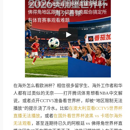
地区限制
在海外看世界杯直播阿根廷 vs
佛得角地区限制？这篇指南帮你搞定所
有体育赛事观看难题
在海外怎么看欧洲杯？相信很多留学生、海外工作者和华
人都有过类似的无奈——打开腾讯体育想看NBA中文解
说，或者点开CCTV5准备看世界杯，却被“地区限制无法
播放”的提示浇了冷水。比如
在澳大利亚看CCTV5世界杯
直播无法播放
，或者
在国外看世界杯波黑 vs 卡塔尔海外
无法观看
，甚至连期待已久的阿根廷 vs 佛得角世界杯直