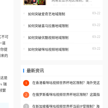
网易云音乐地区限制，使用
海外用户如香港、澳门、台
番茄取消海外地区限制。 当
湾、美国、加拿大、澳大利
在海外打开网易云音乐，却
03-22
如何突破爱奇艺地域限制
亚、欧洲等国家和地区时，
突然弹出“由于版权限制，您
腾讯视频也会像其他音乐平
03-22
所在的地区无法播放”的提示
如何突破喜马拉雅地域限制
台一样，出现地区及版权限
语。 海外用户如香港、澳
制问题，且仅能在中国大陆
区不可
03-22
如何突破优酷视频地域限制
门、台湾、美国、加拿大、
地区播放。 遇到这个问题的
一道
澳大利亚、欧洲等国家和地
朋友们，使用番茄回国加速
03-22
为你提
如何突破咪咕视频地域限制
区时，网易云音乐也会像其
器，即可解决「海外用户收
到来的
他音乐平台一样，出现地区
听腾讯视频地区版权限制」
及版权限制问题，且仅能在
的问题，无论人在香港、澳
中国大陆地区播放。 遇到这
最新资讯
门、台湾、美国、加拿大、
个问题的朋友们，使用番茄
。这是
澳大利亚、欧洲等国家和地
回国加速器，即可解决「海
在香港看咪咕视频世界杯地区限制？海外党这
1
 瑞
区工作、留学、定居等，都
样破局连看7天不卡顿！
外用户收听网易云音乐地区
频繁
可以使用，不再因地区和版
版权限制」的问题，无论人
在俄罗斯看咪咕视频世界杯地区限制？这篇指
2
权限制所困扰。
南帮你流畅看中文解说赛事
在香港、澳门、台湾、美
在新加坡看咪咕视频世界杯当前IP受限制？海
3
国、加拿大、澳大利亚、欧