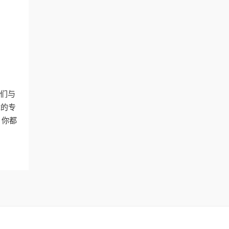
我们与
障的专
，你都