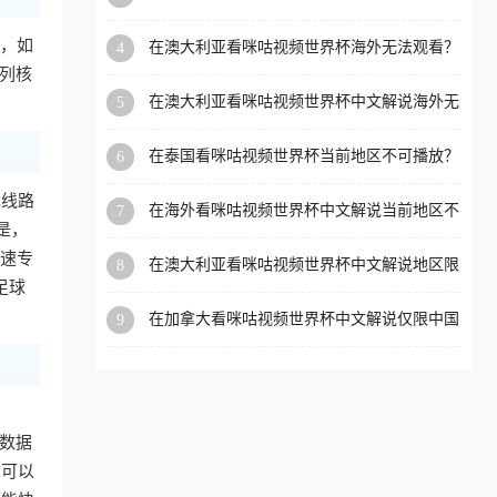
外党看体育赛事的终极破局指南
洲等国家和地区工作、留
多，如
在澳大利亚看咪咕视频世界杯海外无法观看？
4
学、定居等，都可以使用，
海外党看国内体育直播的终极解法
列核
不再因地区和版权限制所困
在澳大利亚看咪咕视频世界杯中文解说海外无
5
扰。
法观看？这篇指南帮你搞定所有体育直播难题
在泰国看咪咕视频世界杯当前地区不可播放？
6
海外党破局看中文解说赛事指南
优线路
在海外看咪咕视频世界杯中文解说当前地区不
7
是，
可播放？这篇指南帮你搞定所有体育赛事直播
难题
加速专
在澳大利亚看咪咕视频世界杯中文解说地区限
8
制？这篇指南帮你搞定海外观赛难题
足球
在加拿大看咪咕视频世界杯中文解说仅限中国
9
大陆？这篇指南帮你轻松解锁中文解说和赛事
直播
、
，数据
你可以