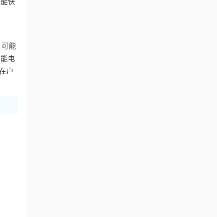
题能快
，可能
智能电
在户