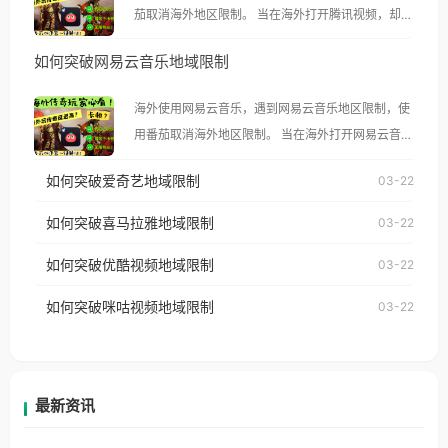
茄取消海外地区限制。 当在海外打开腾讯视频，却突
然弹出“由于版权限制，您所在的地区无法播放”的提
如何突破网易云音乐地域限制
示语。 海外用户如香港、澳门、台湾、美国、加拿
大、澳大利亚、欧洲等国家和地区时，腾讯视频也会
海外使用网易云音乐，遇到网易云音乐地区限制，使
像其他音乐平台一样，出现地区及版权限制问题，且
用番茄取消海外地区限制。 当在海外打开网易云音
仅能在中国大陆地区播放。 遇到这个问题的朋友们，
乐，却突然弹出“由于版权限制，您所在的地区无法
使用番茄回国加速器，即可解决「海外用户收听腾讯
如何突破爱奇艺地域限制
03-22
播放”的提示语。 海外用户如香港、澳门、台湾、美
视频地区版权限制」的问题，无论人在香港、澳门、
国、加拿大、澳大利亚、欧洲等国家和地区时，网易
如何突破喜马拉雅地域限制
03-22
台湾、美国、加拿大、澳大利亚、欧洲等国家和地区
云音乐也会像其他音乐平台一样，出现地区及版权限
工作、留学、定居等，都可以使用，不再因地区和版
如何突破优酷视频地域限制
03-22
制问题，且仅能在中国大陆地区播放。 遇到这个问题
权限制所困扰。
的朋友们，使用番茄回国加速器，即可解决「海外用
如何突破咪咕视频地域限制
03-22
户收听网易云音乐地区版权限制」的问题，无论人在
香港、澳门、台湾、美国、加拿大、澳大利亚、欧洲
等国家和地区工作、留学、定居等，都可以使用，不
再因地区和版权限制所困扰。
最新资讯