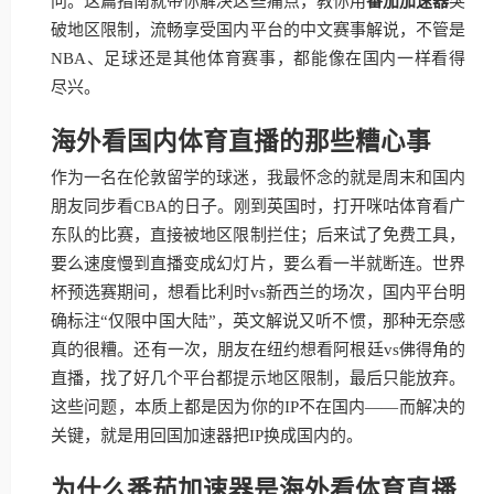
问。这篇指南就带你解决这些痛点，教你用
番茄加速器
突
破地区限制，流畅享受国内平台的中文赛事解说，不管是
NBA、足球还是其他体育赛事，都能像在国内一样看得
尽兴。
海外看国内体育直播的那些糟心事
作为一名在伦敦留学的球迷，我最怀念的就是周末和国内
朋友同步看CBA的日子。刚到英国时，打开咪咕体育看广
东队的比赛，直接被地区限制拦住；后来试了免费工具，
要么速度慢到直播变成幻灯片，要么看一半就断连。世界
杯预选赛期间，想看比利时vs新西兰的场次，国内平台明
确标注“仅限中国大陆”，英文解说又听不惯，那种无奈感
真的很糟。还有一次，朋友在纽约想看阿根廷vs佛得角的
直播，找了好几个平台都提示地区限制，最后只能放弃。
这些问题，本质上都是因为你的IP不在国内——而解决的
关键，就是用回国加速器把IP换成国内的。
为什么番茄加速器是海外看体育直播