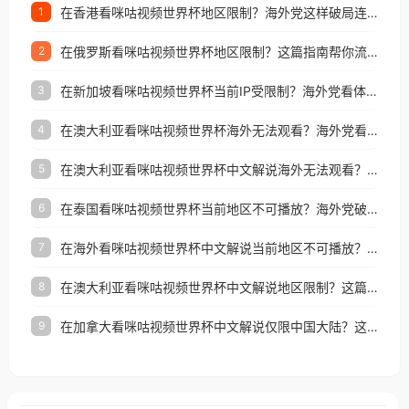
在香港看咪咕视频世界杯地区限制？海外党这样破局连看7天不卡顿！
1
在俄罗斯看咪咕视频世界杯地区限制？这篇指南帮你流畅看中文解说赛事
2
在新加坡看咪咕视频世界杯当前IP受限制？海外党看体育赛事的终极破局指南
3
在澳大利亚看咪咕视频世界杯海外无法观看？海外党看国内体育直播的终极解法
4
在澳大利亚看咪咕视频世界杯中文解说海外无法观看？这篇指南帮你搞定所有体育直播难题
5
在泰国看咪咕视频世界杯当前地区不可播放？海外党破局看中文解说赛事指南
6
在海外看咪咕视频世界杯中文解说当前地区不可播放？这篇指南帮你搞定所有体育赛事直播难题
7
在澳大利亚看咪咕视频世界杯中文解说地区限制？这篇指南帮你搞定海外观赛难题
8
在加拿大看咪咕视频世界杯中文解说仅限中国大陆？这篇指南帮你轻松解锁中文解说和赛事直播
9