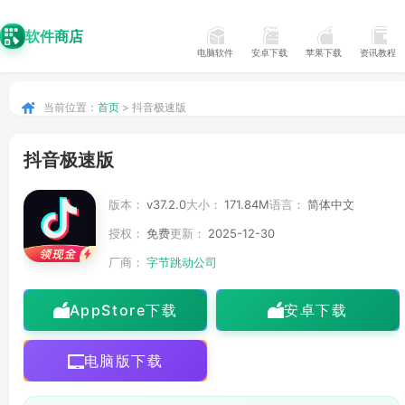
软件商店
电脑软件
安卓下载
苹果下载
资讯教程
当前位置：
首页
> 抖音极速版
抖音极速版
版本：
v37.2.0
大小：
171.84M
语言：
简体中文
授权：
免费
更新：
2025-12-30
厂商：
字节跳动公司
AppStore下载
安卓下载
电脑版下载