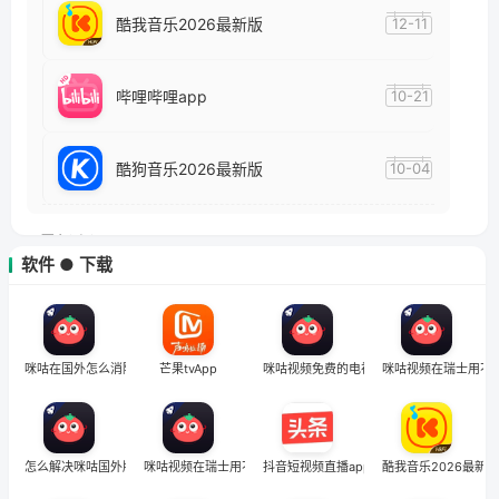
酷我音乐2026最新版
12-11
哔哩哔哩app
10-21
酷狗音乐2026最新版
10-04
最新资讯
软件 ● 下载
马来西亚怎么用腾讯视频看欧洲杯直播？一个海外华人的真实困扰与破解
1
在美国用百合网怎么把定位修改到中国国内？海外华人必备的回国加速指南
2
咪咕在国外怎么消除地域限制
芒果tvApp
咪咕视频免费的电视剧大全
咪咕视频在瑞士用不
在海外，如何优雅地看2026奥运会体育比赛的app直播？
3
海外党必看：CCTV视频海外看不了怎么办？3步解决地区限制+追剧自由
4
怎么解决咪咕国外版权
咪咕视频在瑞士用不了怎么办
抖音短视频直播app
酷我音乐2026最新版
5