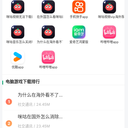
西瓜视频该地区无法播放怎么办啊？
在国外QQ音乐因为版权无法播放怎么回事？留学生亲测有效的解决办法
6
咪咕视频无法下载视频是怎么回事
在外国怎么看咪咕视频的视频
手机快手app
咪咕视频vip海外限
怎么在国外听歌，一台设备就能找回国内的歌单
7
在国外用上游新闻很卡怎么办？3个实用技巧+1款加速器解决海外看国内内容难题
8
咪咕音乐怎么关闭地区
为什么在海外看不了咪咕视频直播
爱奇艺鸿蒙版
哔哩哔哩app
手机西瓜视频地区限制怎么解决的？海外看剧的隐形门与钥匙
9
优酷app
哔哩哔哩app
电脑游戏下载排行
为什么在海外看不了咪咕视频直播
1
社交通讯
/ 24.45M
咪咕在国外怎么消除地域限制
2
社交通讯
/ 23.45M