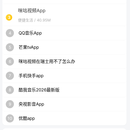
咪咕视频App
3
便捷生活
/ 40.95M
QQ音乐App
4
芒果tvApp
5
咪咕视频在瑞士用不了怎么办
6
手机快手app
7
酷我音乐2026最新版
8
央视影音App
9
优酷app
10