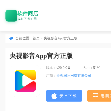
软件商店
放心下 安心用
当前位置：
首页
> 央视影音App官方正版
央视影音App官方正版
版本：
v20.0.0.8
大小：
51M
厂商：
央视国际网络有限公司
安卓下载
电脑