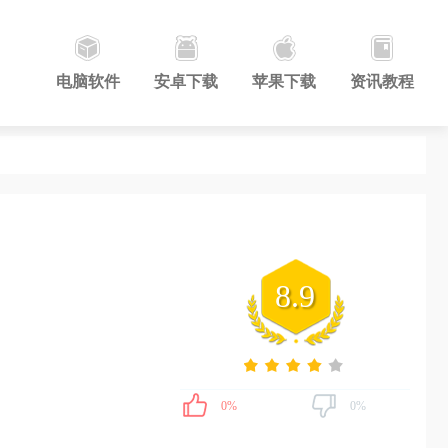
电脑软件
安卓下载
苹果下载
资讯教程
8.9
0%
0%