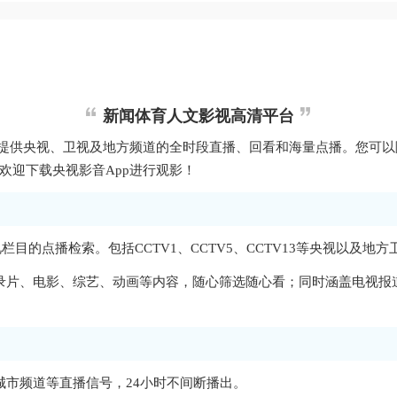
新闻体育人文影视高清平台
提供央视、卫视及地方频道的全时段直播、回看和海量点播。您可以
欢迎下载央视影音App进行观影！
目的点播检索。包括CCTV1、CCTV5、CCTV13等央视以及地
录片、电影、综艺、动画等内容，随心筛选随心看；同时涵盖电视报
城市频道等直播信号，24小时不间断播出。