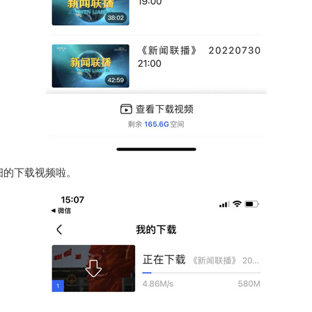
细的下载视频啦。