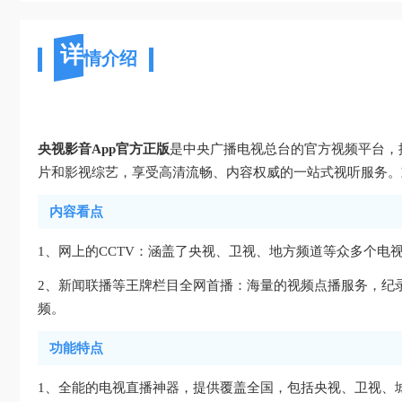
详
情介绍
央视影音App官方正版
是中央广播电视总台的官方视频平台，
片和影视综艺，享受高清流畅、内容权威的一站式视听服务。
内容看点
1、网上的CCTV：涵盖了央视、卫视、地方频道等众多个电视栏
2、新闻联播等王牌栏目全网首播：海量的视频点播服务，纪
频。
功能特点
1、全能的电视直播神器，提供覆盖全国，包括央视、卫视、