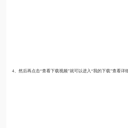
4、然后再点击“查看下载视频”就可以进入“我的下载”查看详