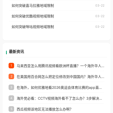
国、加拿大、澳大利亚、欧洲等国家和地区时，网易
如何突破喜马拉雅地域限制
03-22
台湾、美国、加拿大、澳大利亚、欧洲等国家和地区
云音乐也会像其他音乐平台一样，出现地区及版权限
工作、留学、定居等，都可以使用，不再因地区和版
如何突破优酷视频地域限制
03-22
制问题，且仅能在中国大陆地区播放。 遇到这个问题
权限制所困扰。
的朋友们，使用番茄回国加速器，即可解决「海外用
如何突破咪咕视频地域限制
03-22
户收听网易云音乐地区版权限制」的问题，无论人在
香港、澳门、台湾、美国、加拿大、澳大利亚、欧洲
等国家和地区工作、留学、定居等，都可以使用，不
再因地区和版权限制所困扰。
最新资讯
马来西亚怎么用腾讯视频看欧洲杯直播？一个海外华人的真实困扰与破解
1
在美国用百合网怎么把定位修改到中国国内？海外华人必备的回国加速指南
2
在海外，如何优雅地看2026奥运会体育比赛的app直播？
3
海外党必看：CCTV视频海外看不了怎么办？3步解决地区限制+追剧自由
4
西瓜视频该地区无法播放怎么办啊？
5