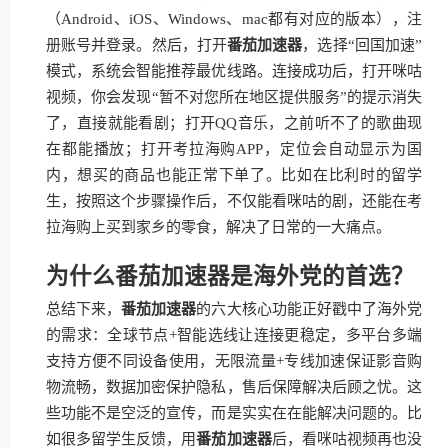
（Android、iOS、Windows、mac都有对应的版本），注
册账号并登录。然后，打开
番茄加速器
，选择“回国加速”
模式，系统会智能推荐最优线路。连接成功后，打开咪咕
视频，你会发现“暂不对您所在地区提供服务”的提示消失
了，直接就能看剧；打开QQ音乐，之前听不了的歌曲现
在都能播放；打开考拉海购APP，定位会自动显示为国
内，想买的商品也能正常下单了。比如在比利时的留学
生，按照这个步骤操作后，不仅能看咪咕的剧，还能在考
拉海购上买到家乡的零食，解决了日常的一大痛点。
为什么番茄加速器是海外党的首选？
总结下来，
番茄加速器
的六大核心功能正好戳中了海外党
的需求：全球节点+智能选线让连接更稳定，多平台多端
支持方便不同设备使用，无限流量+专线加速保证影音购
物流畅，数据加密保护隐私，售后保障解决后顾之忧。这
些功能不是空泛的宣传，而是实实在在能解决问题的。比
如很多留学生反馈，用
番茄加速器
后，看咪咕视频再也没