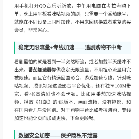
用手机打开QQ音乐听新歌，中午用电脑在考拉海购下
单，晚上用平板看咪咕视频的剧，只需要一个番茄账号，
就能在不同设备上同时加速，不用来回切换或者重复购买
会员，非常省心。
稳定无限流量+专线加速——追剧购物不中断
看剧最怕的就是看到一半突然断流，或者加载半天缓冲不
出来。
番茄加速器
提供稳定无限流量，不用担心流量用完
被限速。而且它有精选回国影音、游戏加速专线，针对咪
咕视频、腾讯视频这些影音平台优化，还有独享100M带
宽，看4K高清剧也不会卡顿。比如用番茄加速咪咕视
频，播放《狂飙》的4K版本，画面流畅，没有拖影，和
在国内看几乎没区别。对于购物平台比如考拉海购，专线
加速也能让页面加载更快，下单更顺畅。
数据安全加密——保护隐私不泄露