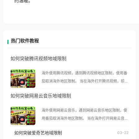
的温暖。
热门软件教程
如何突破腾讯视频地域限制
海外使用腾讯视频，遇到腾讯视频地区限制，使用番
茄取消海外地区限制。 当在海外打开腾讯视频，却突
然弹出“由于版权限制，您所在的地区无法播放”的提
如何突破网易云音乐地域限制
示语。 海外用户如香港、澳门、台湾、美国、加拿
大、澳大利亚、欧洲等国家和地区时，腾讯视频也会
海外使用网易云音乐，遇到网易云音乐地区限制，使
像其他音乐平台一样，出现地区及版权限制问题，且
用番茄取消海外地区限制。 当在海外打开网易云音
仅能在中国大陆地区播放。 遇到这个问题的朋友们，
乐，却突然弹出“由于版权限制，您所在的地区无法
使用番茄回国加速器，即可解决「海外用户收听腾讯
如何突破爱奇艺地域限制
03-22
播放”的提示语。 海外用户如香港、澳门、台湾、美
视频地区版权限制」的问题，无论人在香港、澳门、