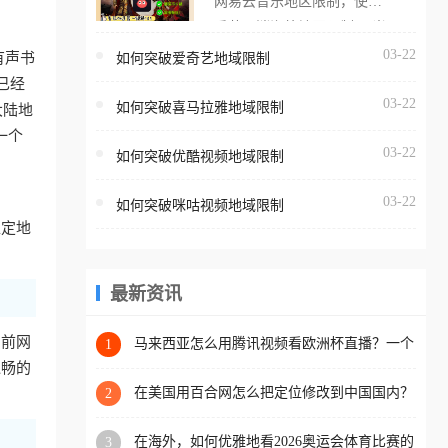
网易云音乐地区限制，使用
海外用户如香港、澳门、台
番茄取消海外地区限制。 当
湾、美国、加拿大、澳大利
在海外打开网易云音乐，却
03-22
有声书
如何突破爱奇艺地域限制
亚、欧洲等国家和地区时，
突然弹出“由于版权限制，您
已经
腾讯视频也会像其他音乐平
03-22
所在的地区无法播放”的提示
如何突破喜马拉雅地域限制
大陆地
台一样，出现地区及版权限
语。 海外用户如香港、澳
一个
制问题，且仅能在中国大陆
03-22
如何突破优酷视频地域限制
门、台湾、美国、加拿大、
地区播放。 遇到这个问题的
澳大利亚、欧洲等国家和地
朋友们，使用番茄回国加速
03-22
如何突破咪咕视频地域限制
区时，网易云音乐也会像其
器，即可解决「海外用户收
稳定地
他音乐平台一样，出现地区
听腾讯视频地区版权限制」
及版权限制问题，且仅能在
的问题，无论人在香港、澳
中国大陆地区播放。 遇到这
最新资讯
门、台湾、美国、加拿大、
个问题的朋友们，使用番茄
澳大利亚、欧洲等国家和地
回国加速器，即可解决「海
当前网
马来西亚怎么用腾讯视频看欧洲杯直播？一个
1
区工作、留学、定居等，都
海外华人的真实困扰与破解
外用户收听网易云音乐地区
通畅的
可以使用，不再因地区和版
版权限制」的问题，无论人
在美国用百合网怎么把定位修改到中国国内？
2
权限制所困扰。
海外华人必备的回国加速指南
在香港、澳门、台湾、美
在海外，如何优雅地看2026奥运会体育比赛的
3
国、加拿大、澳大利亚、欧