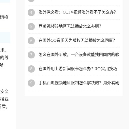
app直播？
洲等国家和地区工作、留
海外党必看：CCTV视频海外看不了怎么办？
4
学、定居等，都可以使用，
为切换
3步解决地区限制+追剧自由
不再因地区和版权限制所困
西瓜视频该地区无法播放怎么办啊？
5
扰。
在国外QQ音乐因为版权无法播放怎么回事？
6
留学生亲测有效的解决办法
请求，
怎么在国外听歌，一台设备就能找回国内的歌
7
备的线
单
畅
在国外用上游新闻很卡怎么办？3个实用技巧
8
+1款加速器解决海外看国内内容难题
手机西瓜视频地区限制怎么解决的？海外看剧
9
的隐形门与钥匙
息安全
开播或
后盾。