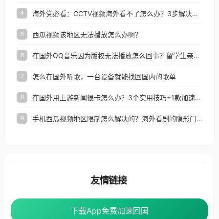
海外党必看：CCTV视频海外看不了怎么办？3步解决地区限制+追剧自由
4
西瓜视频该地区无法播放怎么办啊？
5
在国外QQ音乐因为版权无法播放怎么回事？留学生亲测有效的解决办法
6
怎么在国外听歌，一台设备就能找回国内的歌单
7
在国外用上游新闻很卡怎么办？3个实用技巧+1款加速器解决海外看国内内容难题
8
手机西瓜视频地区限制怎么解决的？海外看剧的隐形门与钥匙
9
友情链接
番茄加速器
下载App免费加速回国
下载App免费加速回国