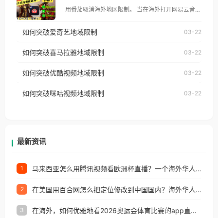
像其他音乐平台一样，出现地区及版权限制问题，且
用番茄取消海外地区限制。 当在海外打开网易云音
仅能在中国大陆地区播放。 遇到这个问题的朋友们，
乐，却突然弹出“由于版权限制，您所在的地区无法
使用番茄回国加速器，即可解决「海外用户收听腾讯
如何突破爱奇艺地域限制
03-22
播放”的提示语。 海外用户如香港、澳门、台湾、美
视频地区版权限制」的问题，无论人在香港、澳门、
国、加拿大、澳大利亚、欧洲等国家和地区时，网易
如何突破喜马拉雅地域限制
03-22
台湾、美国、加拿大、澳大利亚、欧洲等国家和地区
云音乐也会像其他音乐平台一样，出现地区及版权限
工作、留学、定居等，都可以使用，不再因地区和版
如何突破优酷视频地域限制
03-22
制问题，且仅能在中国大陆地区播放。 遇到这个问题
权限制所困扰。
的朋友们，使用番茄回国加速器，即可解决「海外用
如何突破咪咕视频地域限制
03-22
户收听网易云音乐地区版权限制」的问题，无论人在
香港、澳门、台湾、美国、加拿大、澳大利亚、欧洲
等国家和地区工作、留学、定居等，都可以使用，不
再因地区和版权限制所困扰。
最新资讯
马来西亚怎么用腾讯视频看欧洲杯直播？一个海外华人的真实困扰与破解
1
在美国用百合网怎么把定位修改到中国国内？海外华人必备的回国加速指南
2
在海外，如何优雅地看2026奥运会体育比赛的app直播？
3