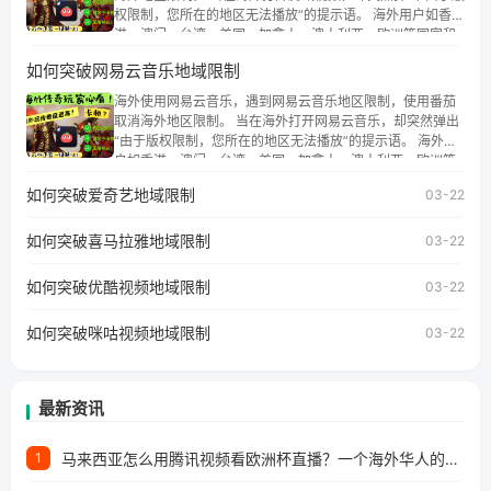
权限制，您所在的地区无法播放”的提示语。 海外用户如香
港、澳门、台湾、美国、加拿大、澳大利亚、欧洲等国家和
地区时，腾讯视频也会像其他音乐平台一样，出现地区及版
如何突破网易云音乐地域限制
权限制问题，且仅能在中国大陆地区播放。 遇到这个问题的
朋友们，使用番茄回国加速器，即可解决「海外用户收听腾
海外使用网易云音乐，遇到网易云音乐地区限制，使用番茄
讯视频地区版权限制」的问题，无论人在香港、澳门、台
取消海外地区限制。 当在海外打开网易云音乐，却突然弹出
湾、美国、加拿大、澳大利亚、欧洲等国家和地区工作、留
“由于版权限制，您所在的地区无法播放”的提示语。 海外用
学、定居等，都可以使用，不再因地区和版权限制所困扰。
户如香港、澳门、台湾、美国、加拿大、澳大利亚、欧洲等
国家和地区时，网易云音乐也会像其他音乐平台一样，出现
如何突破爱奇艺地域限制
03-22
地区及版权限制问题，且仅能在中国大陆地区播放。 遇到这
个问题的朋友们，使用番茄回国加速器，即可解决「海外用
如何突破喜马拉雅地域限制
户收听网易云音乐地区版权限制」的问题，无论人在香港、
03-22
澳门、台湾、美国、加拿大、澳大利亚、欧洲等国家和地区
工作、留学、定居等，都可以使用，不再因地区和版权限制
如何突破优酷视频地域限制
03-22
所困扰。
如何突破咪咕视频地域限制
03-22
最新资讯
马来西亚怎么用腾讯视频看欧洲杯直播？一个海外华人的真实困扰与破解
1