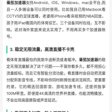
番茄加速器
支持Android、iOS、Windows、mac全平台,而
且一人多端设备可以同时使用。比如我自己用Macbook看
CCTV5的足球直播，老婆用iPhone看央视频的NBA回放，
孩子用iPad看国内的体育综艺，三个设备同时在线，互不影
响。这对海外家庭来说太实用了，不用再买多个加速器账
号。
3. 稳定无限流量，高清直播不卡壳
看体育直播最怕的就是中途断流或者缓冲。
番茄加速器
的稳
定无限流量解决了这个问题——不管你看多久，都不用担心
流量超标。而且它有智能分流功能，看直播时会自动把流量
分配到影音专线，不影响你同时刷微信或浏览网页。更重要
的是，它的精选回国影音、游戏加速专线，还提供独享
100M带宽，即使是4K高清的世界杯直播，也能流畅播放，
不会出现画面撕裂或声音延迟。