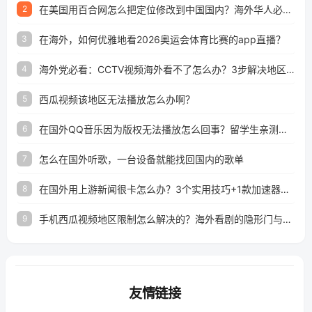
在美国用百合网怎么把定位修改到中国国内？海外华人必备的回国加速指南
2
在海外，如何优雅地看2026奥运会体育比赛的app直播？
3
海外党必看：CCTV视频海外看不了怎么办？3步解决地区限制+追剧自由
4
西瓜视频该地区无法播放怎么办啊？
5
在国外QQ音乐因为版权无法播放怎么回事？留学生亲测有效的解决办法
6
怎么在国外听歌，一台设备就能找回国内的歌单
7
在国外用上游新闻很卡怎么办？3个实用技巧+1款加速器解决海外看国内内容难题
8
手机西瓜视频地区限制怎么解决的？海外看剧的隐形门与钥匙
9
友情链接