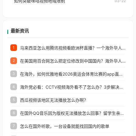
如何突破咪咕视频地域限制
03-22
户收听网易云音乐地区版权限制」的问题，无论人在
香港、澳门、台湾、美国、加拿大、澳大利亚、欧洲
等国家和地区工作、留学、定居等，都可以使用，不
再因地区和版权限制所困扰。
最新资讯
马来西亚怎么用腾讯视频看欧洲杯直播？一个海外华人的真实困扰与破解
1
在美国用百合网怎么把定位修改到中国国内？海外华人必备的回国加速指南
2
在海外，如何优雅地看2026奥运会体育比赛的app直播？
3
海外党必看：CCTV视频海外看不了怎么办？3步解决地区限制+追剧自由
4
西瓜视频该地区无法播放怎么办啊？
5
在国外QQ音乐因为版权无法播放怎么回事？留学生亲测有效的解决办法
6
怎么在国外听歌，一台设备就能找回国内的歌单
7