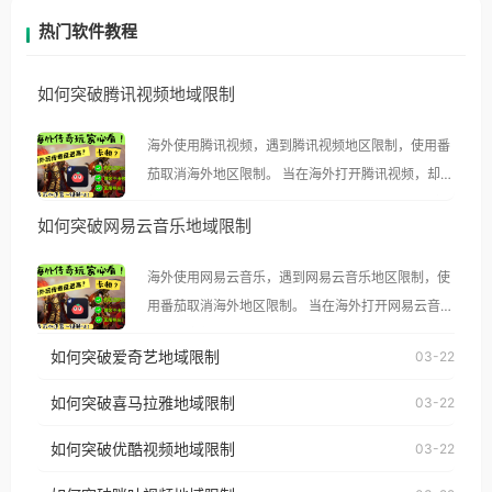
热门软件教程
如何突破腾讯视频地域限制
海外使用腾讯视频，遇到腾讯视频地区限制，使用番
茄取消海外地区限制。 当在海外打开腾讯视频，却突
然弹出“由于版权限制，您所在的地区无法播放”的提
如何突破网易云音乐地域限制
示语。 海外用户如香港、澳门、台湾、美国、加拿
大、澳大利亚、欧洲等国家和地区时，腾讯视频也会
海外使用网易云音乐，遇到网易云音乐地区限制，使
像其他音乐平台一样，出现地区及版权限制问题，且
用番茄取消海外地区限制。 当在海外打开网易云音
仅能在中国大陆地区播放。 遇到这个问题的朋友们，
乐，却突然弹出“由于版权限制，您所在的地区无法
使用番茄回国加速器，即可解决「海外用户收听腾讯
如何突破爱奇艺地域限制
03-22
播放”的提示语。 海外用户如香港、澳门、台湾、美
视频地区版权限制」的问题，无论人在香港、澳门、
国、加拿大、澳大利亚、欧洲等国家和地区时，网易
如何突破喜马拉雅地域限制
03-22
台湾、美国、加拿大、澳大利亚、欧洲等国家和地区
云音乐也会像其他音乐平台一样，出现地区及版权限
工作、留学、定居等，都可以使用，不再因地区和版
如何突破优酷视频地域限制
03-22
制问题，且仅能在中国大陆地区播放。 遇到这个问题
权限制所困扰。
的朋友们，使用番茄回国加速器，即可解决「海外用