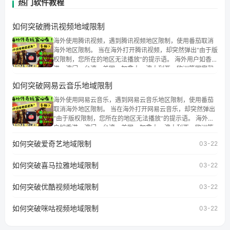
热门软件教程
如何突破腾讯视频地域限制
海外使用腾讯视频，遇到腾讯视频地区限制，使用番茄取消
海外地区限制。 当在海外打开腾讯视频，却突然弹出“由于版
权限制，您所在的地区无法播放”的提示语。 海外用户如香
港、澳门、台湾、美国、加拿大、澳大利亚、欧洲等国家和
地区时，腾讯视频也会像其他音乐平台一样，出现地区及版
如何突破网易云音乐地域限制
权限制问题，且仅能在中国大陆地区播放。 遇到这个问题的
朋友们，使用番茄回国加速器，即可解决「海外用户收听腾
海外使用网易云音乐，遇到网易云音乐地区限制，使用番茄
讯视频地区版权限制」的问题，无论人在香港、澳门、台
取消海外地区限制。 当在海外打开网易云音乐，却突然弹出
湾、美国、加拿大、澳大利亚、欧洲等国家和地区工作、留
“由于版权限制，您所在的地区无法播放”的提示语。 海外用
学、定居等，都可以使用，不再因地区和版权限制所困扰。
户如香港、澳门、台湾、美国、加拿大、澳大利亚、欧洲等
国家和地区时，网易云音乐也会像其他音乐平台一样，出现
如何突破爱奇艺地域限制
03-22
地区及版权限制问题，且仅能在中国大陆地区播放。 遇到这
个问题的朋友们，使用番茄回国加速器，即可解决「海外用
如何突破喜马拉雅地域限制
户收听网易云音乐地区版权限制」的问题，无论人在香港、
03-22
澳门、台湾、美国、加拿大、澳大利亚、欧洲等国家和地区
工作、留学、定居等，都可以使用，不再因地区和版权限制
如何突破优酷视频地域限制
03-22
所困扰。
如何突破咪咕视频地域限制
03-22