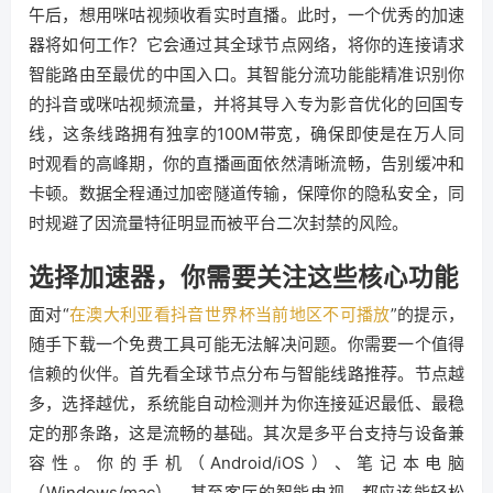
午后，想用咪咕视频收看实时直播。此时，一个优秀的加速
器将如何工作？它会通过其全球节点网络，将你的连接请求
智能路由至最优的中国入口。其智能分流功能能精准识别你
的抖音或咪咕视频流量，并将其导入专为影音优化的回国专
线，这条线路拥有独享的100M带宽，确保即使是在万人同
时观看的高峰期，你的直播画面依然清晰流畅，告别缓冲和
卡顿。数据全程通过加密隧道传输，保障你的隐私安全，同
时规避了因流量特征明显而被平台二次封禁的风险。
选择加速器，你需要关注这些核心功能
面对“
在澳大利亚看抖音世界杯当前地区不可播放
”的提示，
随手下载一个免费工具可能无法解决问题。你需要一个值得
信赖的伙伴。首先看全球节点分布与智能线路推荐。节点越
多，选择越优，系统能自动检测并为你连接延迟最低、最稳
定的那条路，这是流畅的基础。其次是多平台支持与设备兼
容性。你的手机（Android/iOS）、笔记本电脑
（Windows/mac）、甚至客厅的智能电视，都应该能轻松