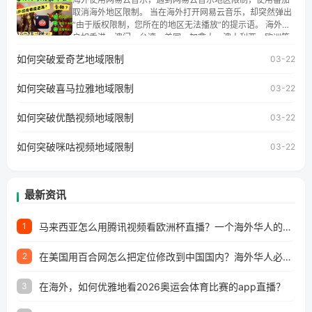
讯视频地区版权限制」的问题，无论人在香港、澳门、台
取消海外地区限制。 当在海外打开网易云音乐，却突然弹出
湾、美国、加拿大、澳大利亚、欧洲等国家和地区工作、留
“由于版权限制，您所在的地区无法播放”的提示语。 海外用
学、定居等，都可以使用，不再因地区和版权限制所困扰。
户如香港、澳门、台湾、美国、加拿大、澳大利亚、欧洲等
国家和地区时，网易云音乐也会像其他音乐平台一样，出现
如何突破爱奇艺地域限制
03-22
地区及版权限制问题，且仅能在中国大陆地区播放。 遇到这
个问题的朋友们，使用番茄回国加速器，即可解决「海外用
如何突破喜马拉雅地域限制
户收听网易云音乐地区版权限制」的问题，无论人在香港、
03-22
澳门、台湾、美国、加拿大、澳大利亚、欧洲等国家和地区
工作、留学、定居等，都可以使用，不再因地区和版权限制
如何突破优酷视频地域限制
03-22
所困扰。
如何突破咪咕视频地域限制
03-22
最新资讯
马来西亚怎么用腾讯视频看欧洲杯直播？一个海外华人的真实困扰与破解
1
在美国用百合网怎么把定位修改到中国国内？海外华人必备的回国加速指南
2
在海外，如何优雅地看2026奥运会体育比赛的app直播？
3