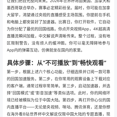
让我们把目光投向未来。2026年世界杯将由美国、加拿大和
墨西哥联合举办，赛事必定精彩纷呈。届时，你可能在加拿
大留学，渴望通过央视的直播感受主场氛围。你提前在手机
和电脑上都安装好了加速器。比赛日，你打开软件，它自动
为你分配了最优的回国线路。你点开央视频App，4K超高清
直播流瞬间加载，中文解说声清晰传来。整个过程，没有地
区限制警告，没有烦人的缓冲圈。你可以毫无障碍地参与
App内的弹幕互动，仿佛就坐在国内的家里。
具体步骤：从“不可播放”到“畅快观看”
第一步，根据上述六个核心功能，仔细选择并订阅一款可靠
的回国加速服务。第二步，在你常用的观赛设备上下载对应
的客户端，通常过程非常简单。第三步，启动加速器，并选
择“回国模式”或“影音加速”等类似选项。此时，你的网络环
境已经被模拟为位于中国大陆。第四步，再打开你心仪的国
内直播平台——无论是央视频、咪咕、腾讯体育，还是你想
在海外看B站世界杯中文解说仅限中国大陆的专题直播，现