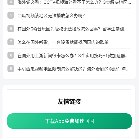
海外党必看：CCTV视频海外看不了怎么办？3步解决地区限制+追剧自由
4
西瓜视频该地区无法播放怎么办啊？
5
在国外QQ音乐因为版权无法播放怎么回事？留学生亲测有效的解决办法
6
怎么在国外听歌，一台设备就能找回国内的歌单
7
在国外用上游新闻很卡怎么办？3个实用技巧+1款加速器解决海外看国内内容难题
8
手机西瓜视频地区限制怎么解决的？海外看剧的隐形门与钥匙
9
友情链接
番茄加速器
下载App免费加速回国
下载App免费加速回国