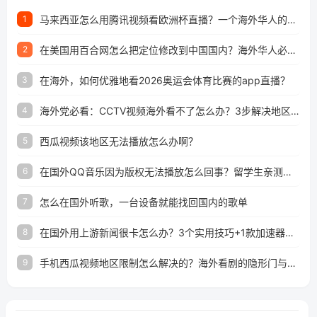
马来西亚怎么用腾讯视频看欧洲杯直播？一个海外华人的真实困扰与破解
1
在美国用百合网怎么把定位修改到中国国内？海外华人必备的回国加速指南
2
在海外，如何优雅地看2026奥运会体育比赛的app直播？
3
海外党必看：CCTV视频海外看不了怎么办？3步解决地区限制+追剧自由
4
西瓜视频该地区无法播放怎么办啊？
5
在国外QQ音乐因为版权无法播放怎么回事？留学生亲测有效的解决办法
6
怎么在国外听歌，一台设备就能找回国内的歌单
7
在国外用上游新闻很卡怎么办？3个实用技巧+1款加速器解决海外看国内内容难题
8
手机西瓜视频地区限制怎么解决的？海外看剧的隐形门与钥匙
9