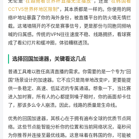
无论是“
在越南看世界杯直播无法播放
”，还是“
在韩国看
CCTV5世界杯地区限制
”，其本质都是一样的。你使用的网
络IP地址暴露了你的海外身份，被直播平台的防火墙无情拦
截。这堵墙隔开的不仅是赛事信号，更是那份与同胞同频呐
喊的归属感。传统的VPN往往速度不稳、线路拥挤，看球赛
成了看幻灯片和缓冲圈，体验糟糕透顶。
选择回国加速器，关键看这几点
普通工具难以胜任高清直播的需求。你需要的是一个专为“回
国”场景设计的加速器。它不应只是简单地改变IP，更要能提
供一条稳定、高速、低延迟的专属通道。想象一下，当比赛
进入加时赛，所有人的心都提到嗓子眼时，你的画面却卡住
了，那该多么令人崩溃。因此，线路的质量是生命线。
优秀的回国加速器，其核心在于拥有遍布全球的优质节点网
络。这些节点能智能分析你的位置和当前网络状况，毫秒间
为你推荐并连接至最优线路。这意味着在韩国的你，可能被