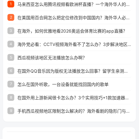
马来西亚怎么用腾讯视频看欧洲杯直播？一个海外华人的真实困扰与破解
1
在美国用百合网怎么把定位修改到中国国内？海外华人必备的回国加速指南
2
在海外，如何优雅地看2026奥运会体育比赛的app直播？
3
海外党必看：CCTV视频海外看不了怎么办？3步解决地区限制+追剧自由
4
西瓜视频该地区无法播放怎么办啊？
5
在国外QQ音乐因为版权无法播放怎么回事？留学生亲测有效的解决办法
6
怎么在国外听歌，一台设备就能找回国内的歌单
7
在国外用上游新闻很卡怎么办？3个实用技巧+1款加速器解决海外看国内内容难题
8
手机西瓜视频地区限制怎么解决的？海外看剧的隐形门与钥匙
9