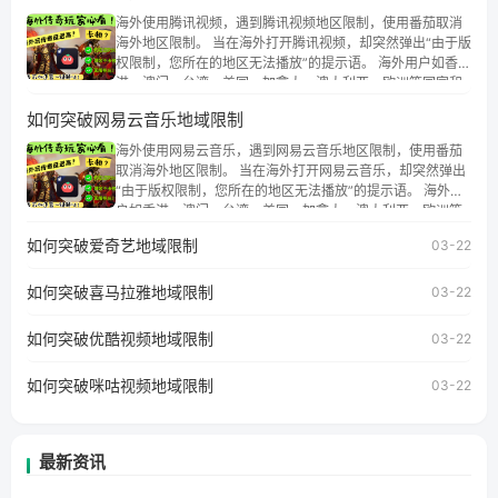
海外使用腾讯视频，遇到腾讯视频地区限制，使用番茄取消
海外地区限制。 当在海外打开腾讯视频，却突然弹出“由于版
权限制，您所在的地区无法播放”的提示语。 海外用户如香
港、澳门、台湾、美国、加拿大、澳大利亚、欧洲等国家和
地区时，腾讯视频也会像其他音乐平台一样，出现地区及版
如何突破网易云音乐地域限制
权限制问题，且仅能在中国大陆地区播放。 遇到这个问题的
朋友们，使用番茄回国加速器，即可解决「海外用户收听腾
海外使用网易云音乐，遇到网易云音乐地区限制，使用番茄
讯视频地区版权限制」的问题，无论人在香港、澳门、台
取消海外地区限制。 当在海外打开网易云音乐，却突然弹出
湾、美国、加拿大、澳大利亚、欧洲等国家和地区工作、留
“由于版权限制，您所在的地区无法播放”的提示语。 海外用
学、定居等，都可以使用，不再因地区和版权限制所困扰。
户如香港、澳门、台湾、美国、加拿大、澳大利亚、欧洲等
国家和地区时，网易云音乐也会像其他音乐平台一样，出现
如何突破爱奇艺地域限制
03-22
地区及版权限制问题，且仅能在中国大陆地区播放。 遇到这
个问题的朋友们，使用番茄回国加速器，即可解决「海外用
如何突破喜马拉雅地域限制
户收听网易云音乐地区版权限制」的问题，无论人在香港、
03-22
澳门、台湾、美国、加拿大、澳大利亚、欧洲等国家和地区
工作、留学、定居等，都可以使用，不再因地区和版权限制
如何突破优酷视频地域限制
03-22
所困扰。
如何突破咪咕视频地域限制
03-22
最新资讯