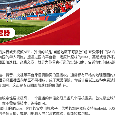
抖音或央视频APP，弹出的却是“当前地区不可播放”或“IP受限制”的
韩国的华人同胞，想通过国内平台看一场原汁原味的NBA、英超或世界杯
的回国加速器。这篇文章，就是为你量身打造的实战指南，告诉你如何绕过
、抖音、央视等平台斥巨资购买的直播权，通常都有严格的地理范围约定
世界杯直播当前地区不可播放，成了家常便饭。你或许尝试过各种免费途
回国内。这正是专业回国加速器的价值所在。
和稳定性要求极高，一个靠谱的伴侣必须具备几个硬核素质。首先是全球
。你不需要懂技术，连接即可。
的iPhone，客厅的安卓电视盒子。优秀的加速器应支持Android、iO
的全场直播，或是用电脑大屏沉浸式体验，都能轻松切换。