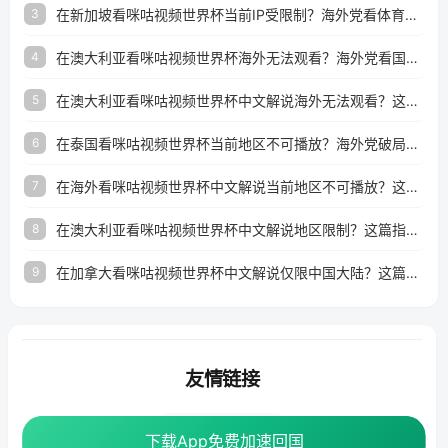
在新加坡看咪咕视频世界杯当前IP受限制？海外党看体育赛事的终极破局指南
3
在澳大利亚看咪咕视频世界杯海外无法观看？海外党看国内体育直播的终极解法
4
在澳大利亚看咪咕视频世界杯中文解说海外无法观看？这篇指南帮你搞定所有体育直播难题
5
在泰国看咪咕视频世界杯当前地区不可播放？海外党破局看中文解说赛事指南
6
在海外看咪咕视频世界杯中文解说当前地区不可播放？这篇指南帮你搞定所有体育赛事直播难题
7
在澳大利亚看咪咕视频世界杯中文解说地区限制？这篇指南帮你搞定海外观赛难题
8
在加拿大看咪咕视频世界杯中文解说仅限中国大陆？这篇指南帮你轻松解锁中文解说和赛事直播
9
友情链接
番茄加速器
下载App免费加速回国
下载App免费加速回国