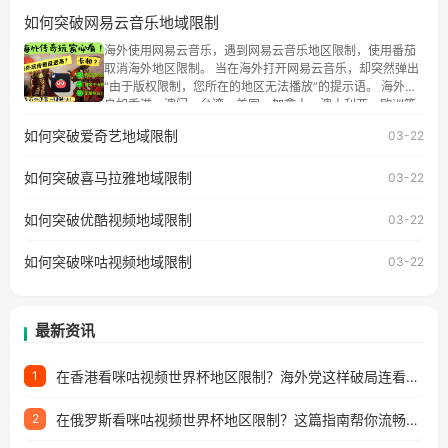
地区时，腾讯视频也会像其他音乐平台一样，出现地区及版
如何突破网易云音乐地域限制
权限制问题，且仅能在中国大陆地区播放。 遇到这个问题的
朋友们，使用番茄回国加速器，即可解决「海外用户收听腾
海外使用网易云音乐，遇到网易云音乐地区限制，使用番茄
讯视频地区版权限制」的问题，无论人在香港、澳门、台
取消海外地区限制。 当在海外打开网易云音乐，却突然弹出
湾、美国、加拿大、澳大利亚、欧洲等国家和地区工作、留
“由于版权限制，您所在的地区无法播放”的提示语。 海外用
学、定居等，都可以使用，不再因地区和版权限制所困扰。
户如香港、澳门、台湾、美国、加拿大、澳大利亚、欧洲等
国家和地区时，网易云音乐也会像其他音乐平台一样，出现
如何突破爱奇艺地域限制
03-22
地区及版权限制问题，且仅能在中国大陆地区播放。 遇到这
个问题的朋友们，使用番茄回国加速器，即可解决「海外用
如何突破喜马拉雅地域限制
户收听网易云音乐地区版权限制」的问题，无论人在香港、
03-22
澳门、台湾、美国、加拿大、澳大利亚、欧洲等国家和地区
工作、留学、定居等，都可以使用，不再因地区和版权限制
如何突破优酷视频地域限制
03-22
所困扰。
如何突破咪咕视频地域限制
03-22
最新资讯
在香港看咪咕视频世界杯地区限制？海外党这样破局连看7天不卡顿！
1
在俄罗斯看咪咕视频世界杯地区限制？这篇指南帮你流畅看中文解说赛事
2