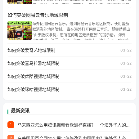
港、澳门、台湾、美国、加拿大、澳大利亚、欧洲等国家和
地区时，腾讯视频也会像其他音乐平台一样，出现地区及版
如何突破网易云音乐地域限制
权限制问题，且仅能在中国大陆地区播放。 遇到这个问题的
朋友们，使用番茄回国加速器，即可解决「海外用户收听腾
海外使用网易云音乐，遇到网易云音乐地区限制，使用番茄
讯视频地区版权限制」的问题，无论人在香港、澳门、台
取消海外地区限制。 当在海外打开网易云音乐，却突然弹出
湾、美国、加拿大、澳大利亚、欧洲等国家和地区工作、留
“由于版权限制，您所在的地区无法播放”的提示语。 海外用
学、定居等，都可以使用，不再因地区和版权限制所困扰。
户如香港、澳门、台湾、美国、加拿大、澳大利亚、欧洲等
国家和地区时，网易云音乐也会像其他音乐平台一样，出现
如何突破爱奇艺地域限制
03-22
地区及版权限制问题，且仅能在中国大陆地区播放。 遇到这
个问题的朋友们，使用番茄回国加速器，即可解决「海外用
如何突破喜马拉雅地域限制
户收听网易云音乐地区版权限制」的问题，无论人在香港、
03-22
澳门、台湾、美国、加拿大、澳大利亚、欧洲等国家和地区
工作、留学、定居等，都可以使用，不再因地区和版权限制
如何突破优酷视频地域限制
03-22
所困扰。
如何突破咪咕视频地域限制
03-22
最新资讯
马来西亚怎么用腾讯视频看欧洲杯直播？一个海外华人的真实困扰与破解
1
在美国用百合网怎么把定位修改到中国国内？海外华人必备的回国加速指南
2