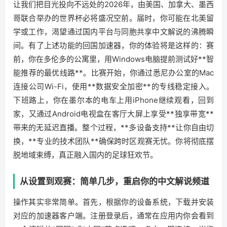
让我们把目光投向不远处的2026年，由美国、加拿大、墨西
哥联合举办的世界杯必将盛况空前。届时，你可能在北美留
学或工作，渴望通过国内平台与同胞共享中文解说的沸腾瞬
间。有了上述功能的回国加速器，你的体验将是这样的：赛
前，你在多伦多的公寓里，用Windows电脑提前测试好**智
能推荐的最优线路**。比赛开始，你通过悉尼办公室的Mac
连接公司Wi-Fi，使用**数据安全加密**的专线稳定接入。
下班路上，你在墨尔本的电车上用iPhone继续观看，回到
家，又通过Android电视盒在客厅大屏上享受**独享带宽**
带来的无延迟直播。整个过程，**多设备支持**让你自由切
换，**专业的技术团队**确保跨时区观赛无忧。你将彻底摆
脱地域束缚，真正融入国内的足球狂欢节。
从设置到观赛：简单几步，重启你的中文解说频道
操作其实非常简单。首先，根据你的设备系统，下载并安装
对应的加速器客户端。注册登录后，通常在应用内你会看到