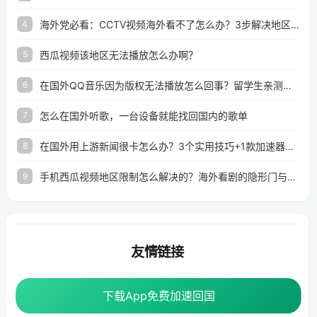
海外党必看：CCTV视频海外看不了怎么办？3步解决地区限制+追剧自由
4
西瓜视频该地区无法播放怎么办啊？
5
在国外QQ音乐因为版权无法播放怎么回事？留学生亲测有效的解决办法
6
怎么在国外听歌，一台设备就能找回国内的歌单
7
在国外用上游新闻很卡怎么办？3个实用技巧+1款加速器解决海外看国内内容难题
8
手机西瓜视频地区限制怎么解决的？海外看剧的隐形门与钥匙
9
友情链接
番茄加速器
下载App免费加速回国
下载App免费加速回国