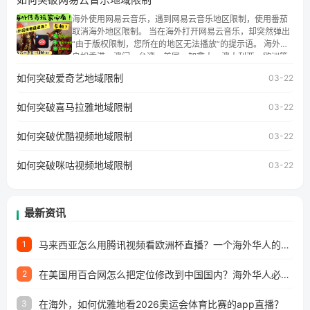
权限制问题，且仅能在中国大陆地区播放。 遇到这个问题的
朋友们，使用番茄回国加速器，即可解决「海外用户收听腾
海外使用网易云音乐，遇到网易云音乐地区限制，使用番茄
讯视频地区版权限制」的问题，无论人在香港、澳门、台
取消海外地区限制。 当在海外打开网易云音乐，却突然弹出
湾、美国、加拿大、澳大利亚、欧洲等国家和地区工作、留
“由于版权限制，您所在的地区无法播放”的提示语。 海外用
学、定居等，都可以使用，不再因地区和版权限制所困扰。
户如香港、澳门、台湾、美国、加拿大、澳大利亚、欧洲等
国家和地区时，网易云音乐也会像其他音乐平台一样，出现
如何突破爱奇艺地域限制
03-22
地区及版权限制问题，且仅能在中国大陆地区播放。 遇到这
个问题的朋友们，使用番茄回国加速器，即可解决「海外用
如何突破喜马拉雅地域限制
户收听网易云音乐地区版权限制」的问题，无论人在香港、
03-22
澳门、台湾、美国、加拿大、澳大利亚、欧洲等国家和地区
工作、留学、定居等，都可以使用，不再因地区和版权限制
如何突破优酷视频地域限制
03-22
所困扰。
如何突破咪咕视频地域限制
03-22
最新资讯
马来西亚怎么用腾讯视频看欧洲杯直播？一个海外华人的真实困扰与破解
1
在美国用百合网怎么把定位修改到中国国内？海外华人必备的回国加速指南
2
在海外，如何优雅地看2026奥运会体育比赛的app直播？
3