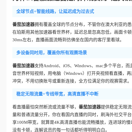
全球节点+智能线路，让延迟成为过去式
番茄加速器
拥有覆盖全球的节点分布，不管你在澳大利亚的悉
在珀斯用其他加速器看世界杯，延迟总是忽高忽低，画面卡顿
30ms左右，直播画面流畅到仿佛坐在国内的客厅里看球。
多设备同时用，覆盖你所有观赛场景
番茄加速器
支持Android、iOS、Windows、mac多
音世界杯短视频，用电脑（Windows）打开央视频看直播，再
冲突，不用切换账号或重新连接，全方位满足你的观赛需求。
稳定无限流量+专线带宽，高清直播不中断
看直播最怕突然断流或流量不够，
番茄加速器
提供稳定无限流
量和普通流量分开，你在看国内直播的同时，刷海外社交平台
享100M带宽，就算是4K高清直播也能流畅播放，连进球的
没有卡顿，连解说员的每一句话都听得明明白白。