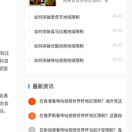
网易云音乐地区限制，使用
海外用户如香港、澳门、台
番茄取消海外地区限制。 当
湾、美国、加拿大、澳大利
在海外打开网易云音乐，却
03-22
如何突破爱奇艺地域限制
亚、欧洲等国家和地区时，
突然弹出“由于版权限制，您
腾讯视频也会像其他音乐平
03-22
所在的地区无法播放”的提示
如何突破喜马拉雅地域限制
台一样，出现地区及版权限
语。 海外用户如香港、澳
制问题，且仅能在中国大陆
03-22
如何突破优酷视频地域限制
门、台湾、美国、加拿大、
地区播放。 遇到这个问题的
遇到过
澳大利亚、欧洲等国家和地
朋友们，使用番茄回国加速
03-22
如何突破咪咕视频地域限制
抖音
区时，网易云音乐也会像其
器，即可解决「海外用户收
受国
他音乐平台一样，出现地区
听腾讯视频地区版权限制」
及版权限制问题，且仅能在
的问题，无论人在香港、澳
中国大陆地区播放。 遇到这
最新资讯
门、台湾、美国、加拿大、
个问题的朋友们，使用番茄
澳大利亚、欧洲等国家和地
会遇
回国加速器，即可解决「海
在香港看咪咕视频世界杯地区限制？海外党这
1
区工作、留学、定居等，都
平台会
样破局连看7天不卡顿！
外用户收听网易云音乐地区
可以使用，不再因地区和版
动，
版权限制」的问题，无论人
在俄罗斯看咪咕视频世界杯地区限制？这篇指
2
权限制所困扰。
南帮你流畅看中文解说赛事
在香港、澳门、台湾、美
在新加坡看咪咕视频世界杯当前IP受限制？海
3
国、加拿大、澳大利亚、欧