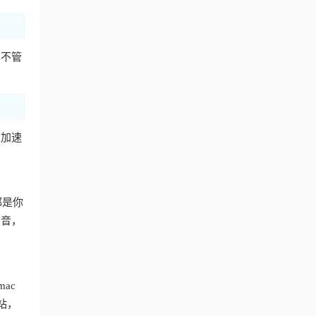
。不管
上加速
都是你
声音，
mac
站，