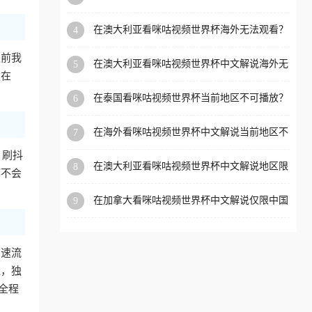
外党看体育赛事的终极破局指南
洲等国家和地区工作、留
在澳大利亚看咪咕视频世界杯海外无法观看？
4
学、定居等，都可以使用，
海外党看国内体育直播的终极解法
不再因地区和版权限制所困
之前我
在澳大利亚看咪咕视频世界杯中文解说海外无
5
扰。
定在
法观看？这篇指南帮你搞定所有体育直播难题
在泰国看咪咕视频世界杯当前地区不可播放？
6
海外党破局看中文解说赛事指南
在海外看咪咕视频世界杯中文解说当前地区不
7
可播放？这篇指南帮你搞定所有体育赛事直播
）刷抖
难题
在澳大利亚看咪咕视频世界杯中文解说地区限
8
都不会
制？这篇指南帮你搞定海外观赛难题
在加拿大看咪咕视频世界杯中文解说仅限中国
9
大陆？这篇指南帮你轻松解锁中文解说和赛事
直播
加速流
线，独
全程