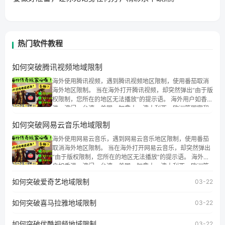
热门软件教程
如何突破腾讯视频地域限制
海外使用腾讯视频，遇到腾讯视频地区限制，使用番茄取消
海外地区限制。 当在海外打开腾讯视频，却突然弹出“由于版
权限制，您所在的地区无法播放”的提示语。 海外用户如香
港、澳门、台湾、美国、加拿大、澳大利亚、欧洲等国家和
地区时，腾讯视频也会像其他音乐平台一样，出现地区及版
如何突破网易云音乐地域限制
权限制问题，且仅能在中国大陆地区播放。 遇到这个问题的
朋友们，使用番茄回国加速器，即可解决「海外用户收听腾
海外使用网易云音乐，遇到网易云音乐地区限制，使用番茄
讯视频地区版权限制」的问题，无论人在香港、澳门、台
取消海外地区限制。 当在海外打开网易云音乐，却突然弹出
湾、美国、加拿大、澳大利亚、欧洲等国家和地区工作、留
“由于版权限制，您所在的地区无法播放”的提示语。 海外用
学、定居等，都可以使用，不再因地区和版权限制所困扰。
户如香港、澳门、台湾、美国、加拿大、澳大利亚、欧洲等
国家和地区时，网易云音乐也会像其他音乐平台一样，出现
如何突破爱奇艺地域限制
03-22
地区及版权限制问题，且仅能在中国大陆地区播放。 遇到这
个问题的朋友们，使用番茄回国加速器，即可解决「海外用
如何突破喜马拉雅地域限制
户收听网易云音乐地区版权限制」的问题，无论人在香港、
03-22
澳门、台湾、美国、加拿大、澳大利亚、欧洲等国家和地区
工作、留学、定居等，都可以使用，不再因地区和版权限制
如何突破优酷视频地域限制
03-22