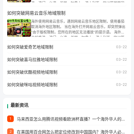
港、澳门、台湾、美国、加拿大、澳大利亚、欧洲等国家和
地区时，腾讯视频也会像其他音乐平台一样，出现地区及版
如何突破网易云音乐地域限制
权限制问题，且仅能在中国大陆地区播放。 遇到这个问题的
朋友们，使用番茄回国加速器，即可解决「海外用户收听腾
海外使用网易云音乐，遇到网易云音乐地区限制，使用番茄
讯视频地区版权限制」的问题，无论人在香港、澳门、台
取消海外地区限制。 当在海外打开网易云音乐，却突然弹出
湾、美国、加拿大、澳大利亚、欧洲等国家和地区工作、留
“由于版权限制，您所在的地区无法播放”的提示语。 海外用
学、定居等，都可以使用，不再因地区和版权限制所困扰。
户如香港、澳门、台湾、美国、加拿大、澳大利亚、欧洲等
国家和地区时，网易云音乐也会像其他音乐平台一样，出现
如何突破爱奇艺地域限制
03-22
地区及版权限制问题，且仅能在中国大陆地区播放。 遇到这
个问题的朋友们，使用番茄回国加速器，即可解决「海外用
如何突破喜马拉雅地域限制
户收听网易云音乐地区版权限制」的问题，无论人在香港、
03-22
澳门、台湾、美国、加拿大、澳大利亚、欧洲等国家和地区
工作、留学、定居等，都可以使用，不再因地区和版权限制
如何突破优酷视频地域限制
03-22
所困扰。
如何突破咪咕视频地域限制
03-22
最新资讯
马来西亚怎么用腾讯视频看欧洲杯直播？一个海外华人的真实困扰与破解
1
在美国用百合网怎么把定位修改到中国国内？海外华人必备的回国加速指南
2