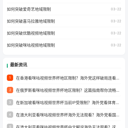
户如香港、澳门、台湾、美国、加拿大、澳大利亚、欧洲等
国家和地区时，网易云音乐也会像其他音乐平台一样，出现
如何突破爱奇艺地域限制
03-22
地区及版权限制问题，且仅能在中国大陆地区播放。 遇到这
个问题的朋友们，使用番茄回国加速器，即可解决「海外用
如何突破喜马拉雅地域限制
户收听网易云音乐地区版权限制」的问题，无论人在香港、
03-22
澳门、台湾、美国、加拿大、澳大利亚、欧洲等国家和地区
工作、留学、定居等，都可以使用，不再因地区和版权限制
如何突破优酷视频地域限制
03-22
所困扰。
如何突破咪咕视频地域限制
03-22
最新资讯
在香港看咪咕视频世界杯地区限制？海外党这样破局连看7天不卡顿！
1
在俄罗斯看咪咕视频世界杯地区限制？这篇指南帮你流畅看中文解说赛事
2
在新加坡看咪咕视频世界杯当前IP受限制？海外党看体育赛事的终极破局指南
3
在澳大利亚看咪咕视频世界杯海外无法观看？海外党看国内体育直播的终极解法
4
在澳大利亚看咪咕视频世界杯中文解说海外无法观看？这篇指南帮你搞定所有体育直播难题
5