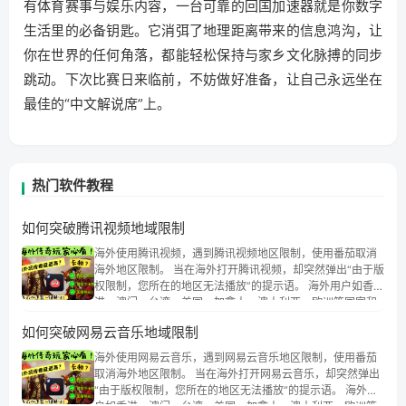
有体育赛事与娱乐内容，一台可靠的回国加速器就是你数字
生活里的必备钥匙。它消弭了地理距离带来的信息鸿沟，让
你在世界的任何角落，都能轻松保持与家乡文化脉搏的同步
跳动。下次比赛日来临前，不妨做好准备，让自己永远坐在
最佳的“中文解说席”上。
热门软件教程
如何突破腾讯视频地域限制
海外使用腾讯视频，遇到腾讯视频地区限制，使用番茄取消
海外地区限制。 当在海外打开腾讯视频，却突然弹出“由于版
权限制，您所在的地区无法播放”的提示语。 海外用户如香
港、澳门、台湾、美国、加拿大、澳大利亚、欧洲等国家和
地区时，腾讯视频也会像其他音乐平台一样，出现地区及版
如何突破网易云音乐地域限制
权限制问题，且仅能在中国大陆地区播放。 遇到这个问题的
朋友们，使用番茄回国加速器，即可解决「海外用户收听腾
海外使用网易云音乐，遇到网易云音乐地区限制，使用番茄
讯视频地区版权限制」的问题，无论人在香港、澳门、台
取消海外地区限制。 当在海外打开网易云音乐，却突然弹出
湾、美国、加拿大、澳大利亚、欧洲等国家和地区工作、留
“由于版权限制，您所在的地区无法播放”的提示语。 海外用
学、定居等，都可以使用，不再因地区和版权限制所困扰。