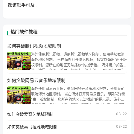
都该触手可及。
热门软件教程
如何突破腾讯视频地域限制
海外使用腾讯视频，遇到腾讯视频地区限制，使用番茄取消
海外地区限制。 当在海外打开腾讯视频，却突然弹出“由于版
权限制，您所在的地区无法播放”的提示语。 海外用户如香
港、澳门、台湾、美国、加拿大、澳大利亚、欧洲等国家和
地区时，腾讯视频也会像其他音乐平台一样，出现地区及版
如何突破网易云音乐地域限制
权限制问题，且仅能在中国大陆地区播放。 遇到这个问题的
朋友们，使用番茄回国加速器，即可解决「海外用户收听腾
海外使用网易云音乐，遇到网易云音乐地区限制，使用番茄
讯视频地区版权限制」的问题，无论人在香港、澳门、台
取消海外地区限制。 当在海外打开网易云音乐，却突然弹出
湾、美国、加拿大、澳大利亚、欧洲等国家和地区工作、留
“由于版权限制，您所在的地区无法播放”的提示语。 海外用
学、定居等，都可以使用，不再因地区和版权限制所困扰。
户如香港、澳门、台湾、美国、加拿大、澳大利亚、欧洲等
国家和地区时，网易云音乐也会像其他音乐平台一样，出现
如何突破爱奇艺地域限制
03-22
地区及版权限制问题，且仅能在中国大陆地区播放。 遇到这
个问题的朋友们，使用番茄回国加速器，即可解决「海外用
如何突破喜马拉雅地域限制
户收听网易云音乐地区版权限制」的问题，无论人在香港、
03-22
澳门、台湾、美国、加拿大、澳大利亚、欧洲等国家和地区