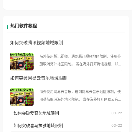
热门软件教程
如何突破腾讯视频地域限制
海外使用腾讯视频，遇到腾讯视频地区限制，使用番
茄取消海外地区限制。 当在海外打开腾讯视频，却突
然弹出“由于版权限制，您所在的地区无法播放”的提
如何突破网易云音乐地域限制
示语。 海外用户如香港、澳门、台湾、美国、加拿
大、澳大利亚、欧洲等国家和地区时，腾讯视频也会
海外使用网易云音乐，遇到网易云音乐地区限制，使
像其他音乐平台一样，出现地区及版权限制问题，且
用番茄取消海外地区限制。 当在海外打开网易云音
仅能在中国大陆地区播放。 遇到这个问题的朋友们，
乐，却突然弹出“由于版权限制，您所在的地区无法
使用番茄回国加速器，即可解决「海外用户收听腾讯
如何突破爱奇艺地域限制
03-22
播放”的提示语。 海外用户如香港、澳门、台湾、美
视频地区版权限制」的问题，无论人在香港、澳门、
国、加拿大、澳大利亚、欧洲等国家和地区时，网易
如何突破喜马拉雅地域限制
03-22
台湾、美国、加拿大、澳大利亚、欧洲等国家和地区
云音乐也会像其他音乐平台一样，出现地区及版权限