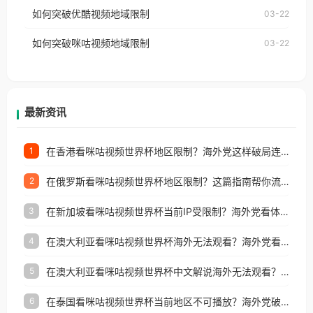
工作、留学、定居等，都可以使用，不再因地区和版
如何突破优酷视频地域限制
03-22
制问题，且仅能在中国大陆地区播放。 遇到这个问题
权限制所困扰。
的朋友们，使用番茄回国加速器，即可解决「海外用
如何突破咪咕视频地域限制
03-22
户收听网易云音乐地区版权限制」的问题，无论人在
香港、澳门、台湾、美国、加拿大、澳大利亚、欧洲
等国家和地区工作、留学、定居等，都可以使用，不
再因地区和版权限制所困扰。
最新资讯
在香港看咪咕视频世界杯地区限制？海外党这样破局连看7天不卡顿！
1
在俄罗斯看咪咕视频世界杯地区限制？这篇指南帮你流畅看中文解说赛事
2
在新加坡看咪咕视频世界杯当前IP受限制？海外党看体育赛事的终极破局指南
3
在澳大利亚看咪咕视频世界杯海外无法观看？海外党看国内体育直播的终极解法
4
在澳大利亚看咪咕视频世界杯中文解说海外无法观看？这篇指南帮你搞定所有体育直播难题
5
在泰国看咪咕视频世界杯当前地区不可播放？海外党破局看中文解说赛事指南
6